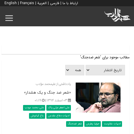
ارتباط با ما
|
فارسی
|
العربية
|
Français
|
English
مطالب موجود برای 'شعر ضدجنگ'
یادداشتی از علی‎محمد مؤدب
«شعر ضد جنگ و یک هشدار»
۰۳ اسفند ۱۳۹۴ |
۰۱:۱۹
علی اصغر عزتی پاک
علی محمد مودب
ادبیات دفاع مقدس
باغ کیانوش
ادبیات مقاومت
جولیا پطرس
شعر ضدجنگ