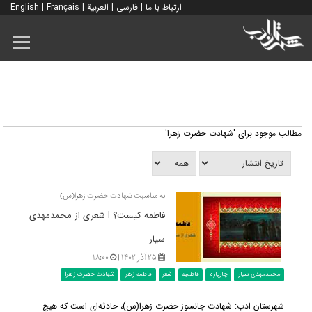
ارتباط با ما
|
فارسی
|
العربية
|
Français
|
English
مطالب موجود برای 'شهادت حضرت زهرا'
به مناسبت شهادت حضرت زهرا(س)
فاطمه کیست؟ l شعری از محمدمهدی
سیار
۲۵ آذر ۱۴۰۲ |
۱۸:۰۰
محمدمهدی سیار
چارپاره
فاطمیه
شعر
فاطمه زهرا
شهادت حضرت زهرا
شهرستان ادب: شهادت جانسوز حضرت زهرا(س)، حادثه‌ای است که هیچ