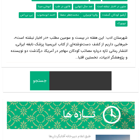
ستون در اخبار نبشته است
صد سال تنهایی
قانون در طب
ابوعلی سینا
آرشیو کودکان گمشده
والریا لوییزلی
محمدجعفر مصفا
احمد ابومحبوب
پی بی اس
نیویورک
شهرستان ادب: این هفته در بیست و سومین مطلب «در اخبار نبشته است»،
خبرهایی داریم از کشف دست‌نوشته‌ای از کتاب ابن‌سینا پزشک نابغه ایرانی،
انتشار رمانی تازه درباره مصائب کودکان مهاجر در آمریکا، درگذشت دو نویسنده
و پژوهشگر ادبیات، نخستین اقتبا...
طبق اعلام دبیرخانه آفتابگردان‌ها