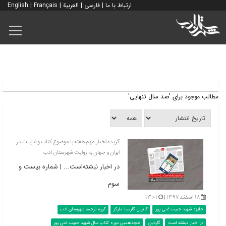
ارتباط با ما
|
فارسی
|
العربية
|
Français
|
English
مطالب موجود برای 'صد سال تنهایی'
گزیده اخبار مهم هفته با موضوع کتاب و ادبیات در
ایران و جهان به روایت شهرستان ادب
در اخبار نبشته‌است... | شماره بیست و
سوم
۱۸ اسفند ۱۳۹۷ |
۱۳:۰۱
جایزه شهید حبیب غنی پور
گابریل گارسیا مارکز
گروه ترجمه شهرستان ادب
در اخبار نبشته است
گاردین
هجدهمین دوره کتاب سال شهید حبیب غنی پور