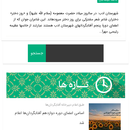
عاطفه جوشقانیان
شهرستان ادب: در سالروز میلاد حضرت معصومه (سلام الله علیها) و «روز دختر»
دختران شاعر شعر مشترکی برای روز دختر سروده‎اند. این شاعران جوان که از
اعضای دورۀ پنجم آفتابگردان‎های شهرستان ادب هستند عبارتند از خانم‎ها عظیمه
رئیسی مهرآ...
طبق اعلام دبیرخانه آفتابگردان‌ها
اسامی اعضای دوره دوازدهم آفتابگردان‌ها اعلام
شد