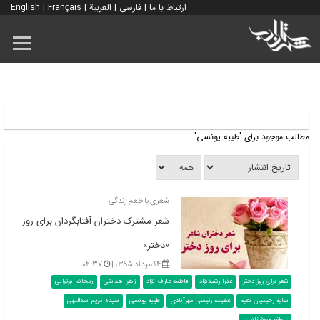
ارتباط با ما
|
فارسی
|
العربية
|
Français
|
English
مطالب موجود برای 'طیبه یونسی'
شعری با طعم زندگی
شعر مشترک دختران آفتابگردان برای روز
«دختر»
۱۴ مرداد ۱۳۹۵ |
۰۲:۳۷
شعر برای روز دختر
عذرا رشیدنژاد
فاطمه عارف نژاد
زهرا هدایتی
ریحانه ابوترابی
سایه رحیمیان نعیم
عظیمه رئیسی مهرآبادی
طیبه یونسی
سیده مریم اسداللهی