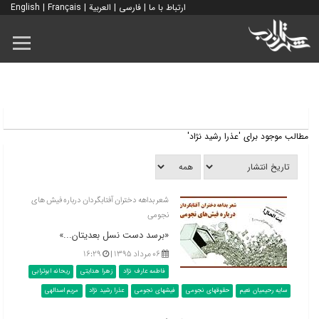
ارتباط با ما
|
فارسی
|
العربية
|
Français
|
English
مطالب موجود برای 'عذرا رشید نژاد'
شعر بداهه دختران آفتابگردان درباره فیش های
نجومی
«برسد دست نسل بعدیتان...»
۰۶ مرداد ۱۳۹۵ |
۱۶:۲۹
فاطمه عارف نژاد
زهرا هدایتی
ریحانه ابوترابی
سایه رحیمیان نعیم
حقوقهای نجومی
فیشهای نجومی
عذرا رشید نژاد
مریم اسدالهی