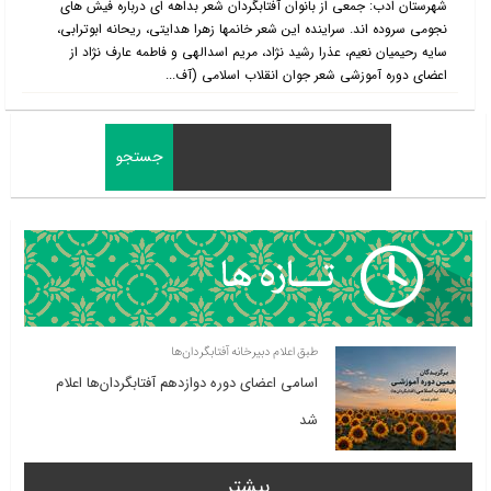
شهرستان ادب: جمعی از بانوان آفتابگردان شعر بداهه ای درباره فیش های
نجومی سروده اند. سراینده این شعر خانمها زهرا هدایتی، ریحانه ابوترابی،
سایه رحیمیان نعیم، عذرا رشید نژاد، مریم اسدالهی و فاطمه عارف نژاد از
اعضای دوره آموزشی شعر جوان انقلاب اسلامی (آف...
طبق اعلام دبیرخانه آفتابگردان‌ها
اسامی اعضای دوره دوازدهم آفتابگردان‌ها اعلام
شد
بیشتر