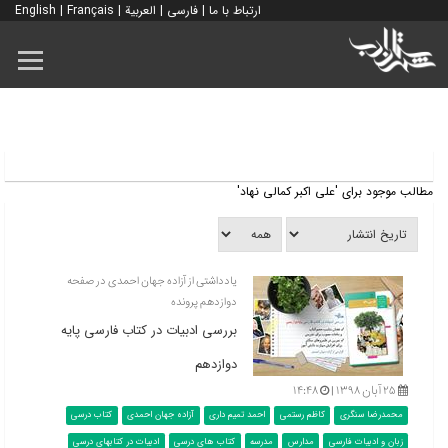
ارتباط با ما
|
فارسی
|
العربية
|
Français
|
English
مطالب موجود برای 'علی اکبر کمالی نهاد'
یادداشتی از آزاده جهان احمدی در صفحه
دوازدهم پرونده
بررسی ادبیات در کتاب فارسی پایه
دوازدهم
۲۵ آبان ۱۳۹۸ |
۱۴:۴۸
محمدرضا سنگری
کاظم رستمی
احمد تمیم داری
آزاده جهان احمدی
کتاب درسی
زبان و ادبیات فارسی
مدارس
مدرسه
کتاب های درسی
ادبیات در کتابهای درسی