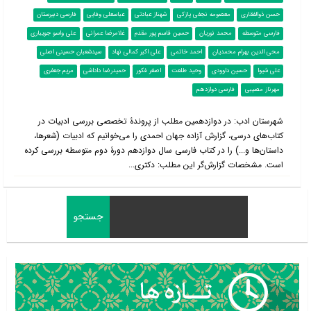
حسن ذوالفقاری
معصومه نجفی پازکی
شهناز عبادتی
عباسعلی وفایی
فارسی دبیرستان
فارسی متوسطه
محمد نوریان
حسین قاسم پور مقدم
غلامرضا عمرانی
علی واسو جویباری
محی الدین بهرام محمدیان
احمد خاتمی
علی اکبر کمالی نهاد
سیدشعبان حسینی اصلی
علی شیوا
حسین داوودی
وحید طلعت
اصغر فکور
حمیدرضا داداشی
مریم جعفری
مهرناز مصیبی
فارسی دوازدهم
شهرستان ادب: در دوازدهمین مطلب از پروندۀ تخصصی بررسی ادبیات در
کتاب‌‌های درسی، گزارش آزاده جهان احمدی را می‌خوانیم که ادبیات (شعرها،
داستان‌ها و...) را در کتاب فارسی سال دوازدهم دورۀ دوم متوسطه بررسی کرده
است. مشخصات گزارش‌گر این مطلب: دکتری...