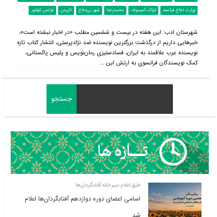
وزارت دفاع فرانسه
ایزاک آسیموف
محمدرضا
شهر بی‌دفاع
لاپرس
فرانس کولتور
شهرستان ادب: این هفته در بیست و ششمین مطلب «در اخبار نبشته است»،
خبرهایی داریم از درگذشت بزرگترین نویسنده ضد نژادپرستی، انتشار کتاب تازه
نویسنده عرب علاقمند به ایران، فسادستیزی رمان‌نویس و پلیس پاکستانی،
کمک نویسندگان فرانسوی به ارتش این ...
طبق اعلام دبیرخانه آفتابگردان‌ها
اسامی اعضای دوره دوازدهم آفتابگردان‌ها اعلام
شد