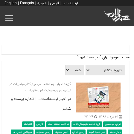
ارتباط با ما
|
فارسی
|
العربية
|
Français
|
English
مطالب موجود برای 'عمر حمید شهید'
گزیده اخبار مهم هفته با موضوع کتاب و ادبیات در
ایران و جهان به روایت شهرستان ادب
در اخبار نبشته‌است... | شماره بیست و
ششم
۳۱ مرداد ۱۳۹۸ |
۲۳:۳۹
تونی موریسون
گروه ترجمه شهرستان ادب
در اخبار نبشته است
گاردین
اکتوالیته
رمان دلبند
عمر حمید شهید
رمان تبانی
امین معلوف
رمان سمرقند
فروپاشی تمدن ها