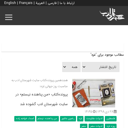
ارتباط با ما
|
فارسی
|
العربية
|
Français
|
English
مطالب موجود برای 'غزه'
هجدهمین پرونده‌کتاب سایت شهرستان ادب به
مناسبت روز جهانی غزه:
پرونده‌کتاب «من پناهنده نیستم» در
سایت شهرستان ادب گشوده شد
۲۸ دی ۱۳۹۸ |
۱۴:۴۵
فلسطین
ادبیات مقاومت
غزه
رضوی عاشور
من پناهنده نیستم
اسماء خواجه زاده
روزه غزه
ادبیات مصر
مصر