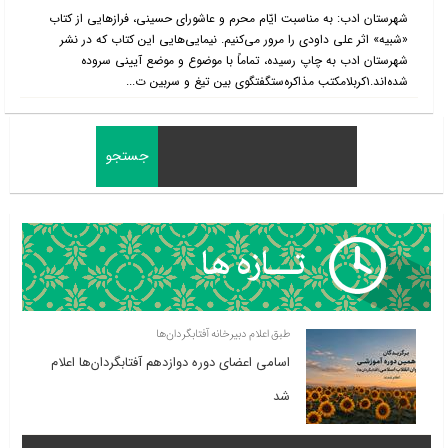
شهرستان ادب: به مناسبت ایّام محرم و عاشورای حسینی، فرازهایی از کتاب
«شبیه» اثر علی داودی را مرور می‌کنیم. نیمایی‌هایی این کتاب که در نشر
شهرستان ادب به چاپ رسیده، تماماً با موضوع و موضع آیینی سروده
شده‌اند.۱کربلامکتب مذاکره‌ستگفتگوی بین تیغ و سربین ت...
طبق اعلام دبیرخانه آفتابگردان‌ها
اسامی اعضای دوره دوازدهم آفتابگردان‌ها اعلام
شد