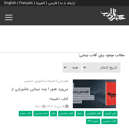
ارتباط با ما
|
فارسی
|
العربية
|
Français
|
English
مطالب موجود برای 'قالب نیمایی'
همزمان با تاسوعا و عاشورایی حسینی
می‌وزد هنوز l چند نیمایی عاشورایی از
کتاب «شبیه»
۰۵ مرداد ۱۴۰۲ |
۱۵:۰۰
علی داودی
شعر عاشورایی
محرم
شعر مناسبتی
شعر
امام حسینی
کتاب شبیه
قالب نیمایی
محرم 1402