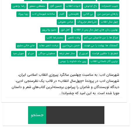
حبیب احمدزاده
باغ کیانوش
ادبیات انقلاب
حسین گلزار
مصطفی مستور
رضا براهنی
رازهای سرزمین من
بی کتابی
نظرسنجی
کلیدر
سالنامه شهرستان ادب
زویا پیرزاد
چهل سال انقلاب
علی‌اصغر عزتی‌پاک
عباس معروفی
بهترین رمان های چهل سال پس از انقلاب
اهل غرق
منیرو روانی‌پور
چراغ ها را من خاموش می کنم
وقت تقصیر
محمدرضا کاتب
گنجشک ها بهشت را می فهمند
حسن بنی‌عامری
درخت انجیر معابد
جای خالی سلوچ
شطرنج با ماشین قیامت
لم یزررع
مدار صفر درجه
سمفونی مردگان
من او
سوران سرد
برترین آثار داستانی انقلاب
روی ماه خداوند را ببوس
شهرستان ادب: به مناسبت چهلمین سالگرد پیروزی انقلاب اسلامی ایران،
شهرستان ادب در پروندۀ «چهل‌سال انقلاب» در قالب یک نظرسنجی ادبی،
دیدگاه نویسندگان و شاعران را پیرامون برجسته‌ترین کتاب‌های شعر و داستان
جویا شده است. به این امید که چشم‌اندا...