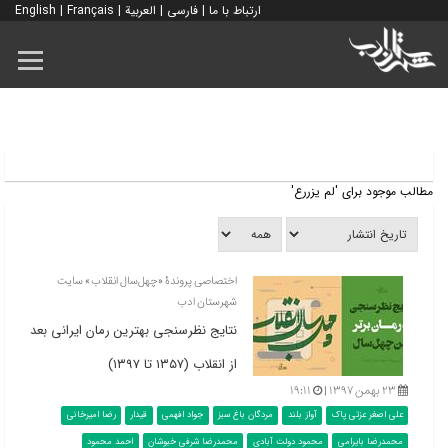
ارتباط با ما
|
فارسی
|
العربية
|
Français
|
English
مطالب موجود برای 'لم یزررع'
اختصاصی پروندۀ «چهل‌سال انقلاب» سایت
شهرستان ادب
نتایج نظرسنجی بهترین رمان ایرانی بعد
از انقلاب (۱۳۵۷ تا ۱۳۹۷)
۲۳ بهمن ۱۳۹۷ |
۱۹:۱۱
علی اصغر عزتی پاک
آواز بلند
مردگان باغ سبز
جواد افهمی
قیدار
رضا امیرخانی
محمدرضا بایرامی
محمود دولت آبادی
محمدرضا شرفی خبوشان
احمد محمود