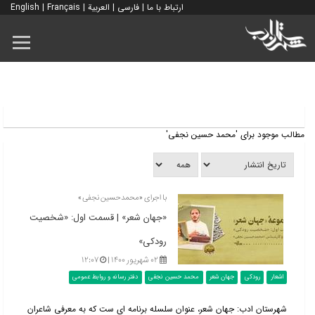
ارتباط با ما
|
فارسی
|
العربية
|
Français
|
English
مطالب موجود برای 'محمد حسین نجفی'
با اجرای «محمدحسین نجفی»
«جهان شعر» | قسمت اول: «شخصیت
رودکی»
۰۲ شهریور ۱۴۰۰ |
۱۲:۰۷
اشعار
رودکی
جهان شعر
محمد حسین نجفی
دفتر رسانه و روابط عمومی
شهرستان ادب: جهان شعر، عنوان سلسله برنامه ای ست که به معرفی شاعران