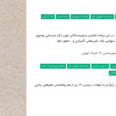
محمدرضا سهرابی نژاد
سلام ماه فروردین
صابر امامی
قباد آذرآیین
ادب: سلام ماه ویژه متولدین فروردین در شهرستان ادب برگزار می‎شود. در این برنامه شاعران و نویسندگانی چون دکتر سیدعلی موسوی
هرابی نژاد، شیرینعلی گلمرادی و... حضور خوا...
 خرداد تهران
اومت
محسن ناصحی
محمدرضا سهرابی نژاد
فاجعه تروریستی 17 خرداد
رافشان
در پی حمله تروریستی روز گذشته به مجلس شورای اسلامی و حرم امام خمینی (ره) و به شهادت رسیدن ۱۷ تن از هم وطنانمان شعر‌های زیادی