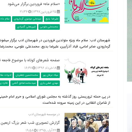
«سلام ماه» فروردین برگزار می‌شود
۲۵ فروردین ۱۳۹۷ |
۲۱:۳۶
علیرضا بدیع
سیدعلی موسوی گرمارودی
سلام ماه
محمدعلی علومی
شیرینعلی گلمرادی
شهرستان 
گرمارودی، صابر امامی، قباد آذرآیین، علیرضا بدیع، محمدعلی علومی، محمدرضا س
صفحه شعرهای کوتاه با موضوع فاجعه تروریستی ۱۷
۱۸ خرداد ۱۳۹۶ |
۱۶:۴۷
میلاد عرفان پور
محمدحسین جعفریان
ادبیات مق
مهدی صفی یاری
سیدمحمدصادق آتشی
فائزه ز
از شاعران انقلابی در این زمینه سروده شده‌است.
در موسسه شهرستان ادب
گزارش تصویری شب شعر بزرگ اربعین
۲۲ آبان ۱۳۹۵ |
۱۹:۵۸