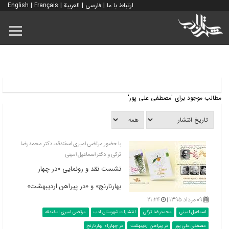
ارتباط با ما
|
فارسی
|
العربية
|
Français
|
English
مطالب موجود برای 'مصطفی علی پور'
با حضور مرتضی امیری اسفندقه، دکتر محمدرضا
ترکی و دکتر اسماعیل امینی
نشست نقد و رونمایی «در چهار
بهارنارنج» و «در پیراهن اردیبهشت»
۰۹ مرداد ۱۳۹۵ |
۲۱:۲۴
اسماعیل امینی
محمدرضا ترکی
انتشارات شهرستان ادب
مرتضی امیری اسفندقه
مصطفی علی پور
در پیراهن اردیبهشت
در چهارراه بهارنارنج