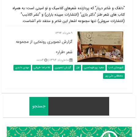
"دلقک و شاعر دربار" که پردازنده شعرهای کلاسیک و نو امینی است؛ به همراه
کتاب های شعر طنز "دکتر بازی" (انتشارات سپیده باران) و "نشر اکاذیب"
(انتشارات سروش) تنها مجموعه اشعار این شاعر و منتقد نام آشناست.
۹ خرداد ۱۳۹۴
گزارش تصویری رونمایی از مجموعه
شعر «قرار»
۱۰ خرداد ۱۳۹۴ |
۰۰:۰۴
شهرستان ادب
سعید پورطهماسبی
قرار
گزارش تصویری
غلامرضا طریقی
مهدی عابدی
مصطفی علی پور