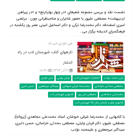
نشست نقد و بررسی مجموعه شعرهای «در چهار بهارنارنج» و «در پیراهن
اردیبهشت» مصطفی علیپور با حضور شاعران و صاحبنظرانی چون : مرتضی
امیری اسفندقه، دکتر محمدرضا ترکی و دکتر اسماعیل امینی عصر روز یکشنبه در
فرهنگسرای اندیشه برگزار می...
علی داودی خبر داد
تازه‎های کتاب شهرستان ادب در راه
انتشار
۲۱ آذر ۱۳۹۴ |
۰۶:۳۰
علی محمد مودب
انتشارات شهرستان ادب
قربان ولیئی
علی داودی
مصطفی محدثی خراسانی
محمدرضا شرفی خبوشان
سیداکبر میرجعفری
حسن دلبری
محمدعلی مجاهدی
مصطفی علی پور
کتابهای شهرستان ادب
کتابهای شعر و داستان سال 95 شهرستان ادب
با کتاب‎هایی از: محمدرضا شرفی خبوشان، استاد محمدعلی مجاهدی (پروانه)،
مصطفی علی‎پور، دکتر قربان ولیئی، مصطفی محدثی خراسانی، حسن دلبری،
سیداکبر میرجعفری و علی‎محمد مؤدب.