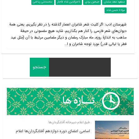
مسعود سعد سلمان
جیحون یزدی
ناصرالدین شاه قاجار
محمدعلی ریاضی
مولانا حسن شاه
شهرستان ادب: اگر کلیت شعر شاعران اعصار گذشته را در نظر بگیریم، یعنی همۀ
دیوان‌های شعر فارسی را کنار هم بگذاریم، شاید هیچ مضمونی در حیطۀ‌
مذهب به اندازۀ روزه، ماه مبارک رمضان و دیگر مضامین مرتبط با آن (مثل عید
فطر یا لیالی قدر) مورد توجه شاعران و ا...
طبق اعلام دبیرخانه آفتابگردان‌ها
اسامی اعضای دوره دوازدهم آفتابگردان‌ها اعلام