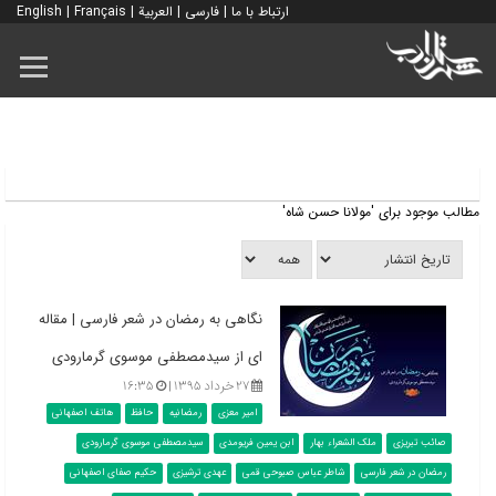
ارتباط با ما
|
فارسی
|
العربية
|
Français
|
English
مطالب موجود برای 'مولانا حسن شاه'
نگاهی ‌‌‌به‌ رمضان‌ در شعر فارسی | مقاله
ای از سیدمصطفی موسوی گرمارودی
۲۷ خرداد ۱۳۹۵ |
۱۶:۳۵
امیر معزی
رمضانیه
حافظ
هاتف اصفهانی
صائب تبریزی
ملک الشعراء بهار
ابن یمین فریومدی
سیدمصطفی موسوی گرمارودی
رمضان در شعر فارسی
شاطر عباس صبوحی قمی
عهدی ترشیزی
حکیم صفای اصفهانی