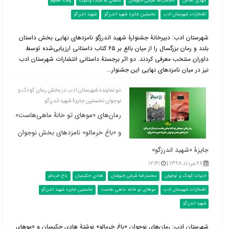
مهدی کفاش
محمدرضا شرفی خبوشان
عاشقی به سبک ونگوگ
وقت معلوم
افتخارات شهرستان ادب
نخستین جایزه شهید اندرزگو
شهید اندرزگو
شهرستان ادب: دبیرخانۀ جشنوارۀ شهید اندرزگو نامزدهای نهایی بخش داستان
بلند و رمان بزرگسال را از میان بالغ بر ۶۵ کتاب داستانی ارزیابی‌شده توسط
داوران منتخب معرفی کردند. دو اثر برجستۀ داستانی انتشارات شهرستان ادب
نیز در میان نامزدهای نهایی این جشنوار...
دو نماینده شهرستان ادب در بخش رمان کودک و
نوجوان نخستین جایزۀ شهید اندرزگو
رمان‌های «موهای تو خانۀ ماهی‌هاست»
و «باغ خرمالو» نامزدهای بخش نوجوان
جایزۀ «شهید اندرزگو»
۲۸ مرداد ۱۳۹۸ |
۱۲:۴۱
ادبیات کودک و نوجوان
محمدرضا شرفی خبوشان
هادی حکیمیان
باغ خرمالو
افتخارات شهرستان ادب
موهای تو خانه ماهی هاست
نخستین جایزه شهید اندرزگو
شهید اندرزگو
شهرستان ادب: رمان‌های نوجوان «باغ خرمالو» نوشتۀ هادی حکیمیان و «موهای