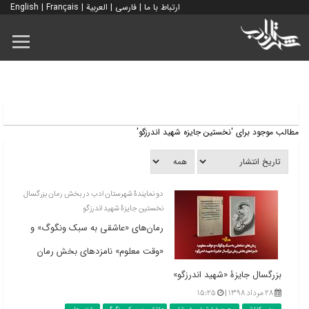
ارتباط با ما
|
فارسی
|
العربية
|
Français
|
English
مطالب موجود برای 'نخستین جایزه شهید اندرزگو'
دو نمایندۀ شهرستان ادب در بخش رمان بزرگسال
نخستین جایزۀ شهید اندرزگو
رمان‌های «عاشقی به سبک ونگوگ» و
«وقت معلوم» نامزدهای بخش رمان
بزرگسال جایزۀ «شهید اندرزگو»
۲۸ مرداد ۱۳۹۸ |
۱۵:۲۵