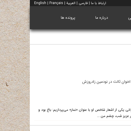
ارتباط با ما
|
فارسی
|
العربية
|
Français
|
English
ی
درباره ما
پرونده ها
اخوان ثالث در نودمین زادروزش
نی یکی از اشعار شاخص او با عنوان «نماز» می‌پردازیم: باغ بود و
رار عزیز شب، چشم من ...