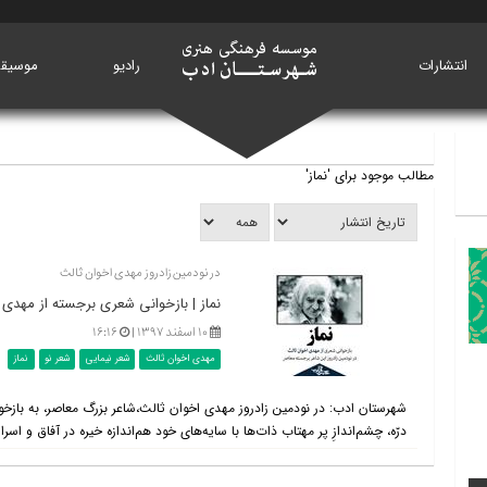
انتشارات
خانه
رادیو
موسیق
مطالب موجود برای 'نماز'
در نودمین زادروز مهدی اخوان ثالث
نماز | بازخوانی شعری برجسته از مهدی 
۱۰ اسفند ۱۳۹۷ |
۱۶:۱۶
مهدی اخوان ثالث
شعر نیمایی
شعر نو
نماز
شهرستان ادب: در نودمین زادروز مهدی اخوان ثالث،‌شاعر بزرگ معاصر، به بازخوا
درّه، چشم‌اندازِ پر مهتاب ذات‌ها با سایه‌های خود هم‌اندازه خیره در آفاق و اس