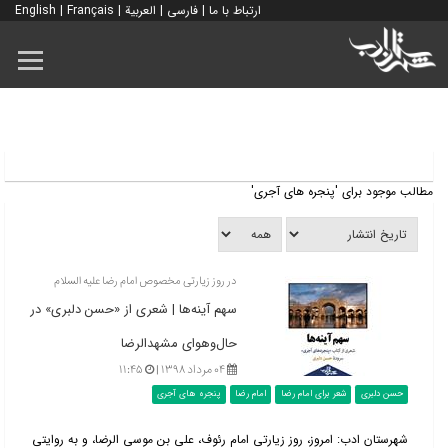
ارتباط با ما
|
فارسی
|
العربية
|
Français
|
English
مطالب موجود برای 'پنجره های آجری'
در روز زیارتی مخصوص امام رضا علیه السلام
سهم آینه‌ها | شعری از «حسن دلبری» در
حال‌وهوای مشهدالرضا
۰۴ مرداد ۱۳۹۸ |
۱۱:۴۵
حسن دلبری
شعر برای امام رضا
امام رضا
پنجره های آجری
شهرستان ادب: امروز، روز زیارتی امام رئوف، علی بن موسی الرضا، و به روایتی