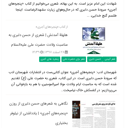
شهادت این امام عزیز است. به این بهانه، شعری می‌خوانیم از کتاب «پنجره‌های
آجری» سرودۀ حسن دلبری که در حال‌وهوای زیارت مشهدالرضاست. اینجا
طلسم گنج خدایی، ...
از کتاب «پنجره‌های آجری»
هلهلۀ آمدنش | شعری از حسن دلبری به
مناسبت ولادت حضرت علی علیه‌السلام
۲۸ اسفند ۱۳۹۷ |
۱۴:۳۹
شعر آیینی
حسن دلبری
شعر برای حضرت علی
پنجره های آجری
شهرستان ادب: «پنجره‌های آجری» عنوان کتابی‌ست در انتشارات شهرستان ادب
که سرودۀ حسن دلبری است. در این کتاب، شعری به حضرت علی (ع) تقدیم
شده است که به مناسبت ایام ولادت مولا امیرالمومنین، با هم به بازخوانی آن
می‌پردازیم: در کشمکش خاک نیامیخت...
نگاهی به شعرهای حسن دلبری از روزن
«پنجره‌های آجری» | یادداشتی از نیلوفر
بختیاری