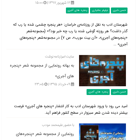
۱۲ شهریور ۱۳۹۷ |
۱۵:۰۰
حسن دلبری
نیلوفر بختیاری
پنجره های آجری
شهرستان ادب به نقل از روزنامه‌ی خراسان: «هر پنجره چشمی شده یا رب که
گذر داشت؟ هر روزنه گوشی شده یا رب چه خبر بود؟» (مجموعه‌شعر
«پنجر‌ه‌های آجری»، «آن بیت مورب»، ص ۷) در مجموعه‌شعر «پنجره‌های
آجری» ...
سایت اسرارنامه نوشت
به بهانه رونمایی از مجموعه شعر «پنجره
های آجری»
۰۹ خرداد ۱۳۹۵ |
۲۳:۰۵
حسن دلبری
پنجره های آجری
امید می رود با ورود شهرستان ادب به کار انتشار «پنجره های آجری» فرصت
بیشتر دیده شدن شعر سبزوار در سطح کشور فراهم آید.
با حضور علی‎محمد مودب
رونمایی از مجموعه شعر «پنجره‌های