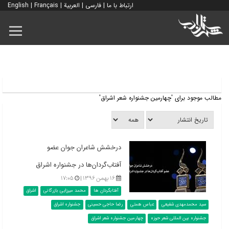
ارتباط با ما
|
فارسی
|
العربية
|
Français
|
English
مطالب موجود برای 'چهارمین جشنواره شعر اشراق'
درخشش شاعران جوان عضو
آفتاب‌گردان‌ها در جشنواره اشراق
۱۶ بهمن ۱۳۹۶ |
۱۷:۰۵
آفتابگردان ها
محمد میرزایی بازرگانی
اشراق
سید محمدمهدی شفیعی
عباس همتی
رضا حاجی حسینی
جشنواره اشراق
جشنواره بین المللی شعر حوزه
چهارمین جشنواره شعر اشراق