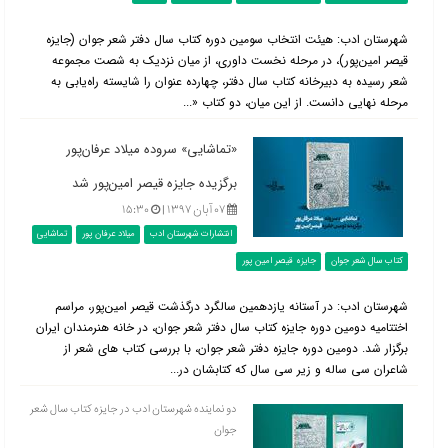
شهرستان ادب: هیئت انتخاب سومین دوره کتاب سال دفتر شعر جوان (جایزه
قیصر امین‌پور)، در مرحله نخست داوری، از میان نزدیک به شصت مجموعه
شعر رسیده به دبیرخانه کتاب سال دفتر، چهارده عنوان را شایسته راه‌یابی به
مرحله نهایی دانست. از این میان، دو کتاب «...
«تماشایی» سروده میلاد عرفان‌پور
برگزیده جایزه قیصر امین‌پور شد
۰۷ آبان ۱۳۹۷ |
۱۵:۳۰
انتشارات شهرستان ادب
میلاد عرفان پور
تماشایی
کتاب سال شعر جوان
جایزه قیصر امین پور
شهرستان ادب: در آستانه یازدهمین سالگرد درگذشت قیصر امین‌پور، مراسم
اختتامیه دومین دوره جایزه کتاب سال دفتر شعر جوان، در خانه هنرمندان ایران
برگزار شد. دومین دوره جایزه دفتر شعر جوان، با بررسی کتاب های شعر از
شاعران سی ساله و زیر سی سال که کتابشان در...
دو نماینده شهرستان ادب در جایزه کتاب سال شعر
جوان