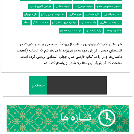
حسین قاسم پور مقدّم
مهدیه موسی‌زاده
تهمینه حدادی
فریدون اکبری شِلدره
حسن ذوالفقاری
گلزار فرهادی
فرح نجّاران
معصومه نجفی پازکی
نازیلا بهروان
عبدالرحمن صفّارپور
راحله محمّدی
مهتاب میرایی آشتیانی
محمّد دانشگر
معلم
شاهین رهنما
رقیه یاراحمدی
سیده مطهره صفوی
شهرستان ادب: در چهارمین مطلب از پروندۀ تخصصی بررسی ادبیات در
کتاب‌‌های درسی، گزارش مهدیه موسی‌زاده را می‌خوانیم که ادبیات (شعرها،
داستان‌ها و...) را در کتاب فارسی سال چهارم ابتدایی بررسی کرده است.
مشخصات گزارش‌گر این مطلب: شاعر، ویراستار کتب کم...