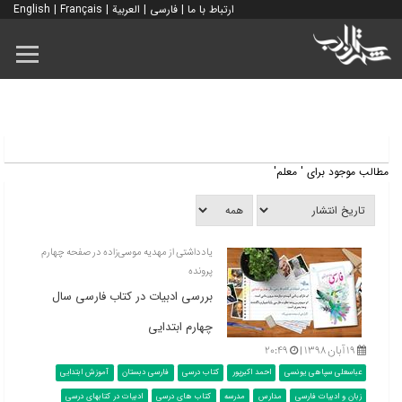
ارتباط با ما
|
فارسی
|
العربية
|
Français
|
English
مطالب موجود برای ' معلم'
یادداشتی از مهدیه موسی‌زاده در صفحه چهارم
پرونده
بررسی ادبیات در کتاب فارسی سال
چهارم ابتدایی
۱۹ آبان ۱۳۹۸ |
۲۰:۴۹
عباسعلی سپاهی یونسی
احمد اکبرپور
کتاب درسی
فارسی دبستان
آموزش ابتدایی
زبان و ادبیات فارسی
مدارس
مدرسه
کتاب های درسی
ادبیات در کتابهای درسی