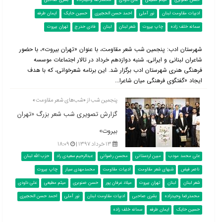
حسن صنوبری
میثم مطیعی
علی داودی
محمدرضا وحیدزاده
بشری صاحبی
ادبیات مقاومت لبنان
نور آملی
احمد حسن الحجیری
حسین حایک
ایمان طرفه
سمانه خلف‌ زاده
چاپ بیروت
شعر لبنان
لبنان
فادی حدرج
تهران بیروت
شهرستان ادب‌: پنجمین شب شعر مقاومت، با عنوان «تهران بیروت»، با حضور
شاعران لبنانی و ایرانی، شنبه دوازدهم خرداد در تالار اجتماعات موسسه
فرهنگی هنری شهرستان ادب برگزار شد. این برنامه شعرخوانی، که با هدف
ایجاد «گفتگوی فرهنگی میان شاعرا...
پنجمین شب از «شب‌های شعر مقاومت»
گزارش تصویری شب شعر بزرگ «تهران
بیروت»
۱۳ خرداد ۱۳۹۷ |
۱۸:۰۹
علی محمد مودب
مبین اردستانی
محسن رضوانی
عبدالرحیم سعیدی راد
حزب الله لبنان
ناصر فیض
شبهای شعر مقاومت
ادبیات مقاومت
محمدمهدی سیار
چاپ بیروت
شعر لبنان
لبنان
تهران بیروت
میلاد عرفان پور
حسن صنوبری
میثم مطیعی
علی داودی
محمدرضا وحیدزاده
بشری صاحبی
ادبیات مقاومت لبنان
نور آملی
احمد حسن الحجیری
حسین حایک
ایمان طرفه
سمانه خلف‌ زاده