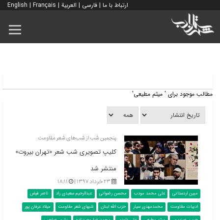
ارتباط با ما
|
فارسی
|
العربية
|
Français
|
English
مطالب موجود برای ' میثم مطیعی'
پنجمین شب از شب‌های شعر مقاومت
کلیپ تصویری شب شعر «تهران بیروت»
منتشر شد
۲۳ خرداد ۱۳۹۷ |
۱۸:۱۱
مبین اردستانی
علی محمد مودب
محسن رضوانی
عبدالرحیم سعیدی راد
ناصر فیض
ادبیات مقاومت
محمدمهدی سیار
حزب الله لبنان
شبهای شعر مقاومت
میلاد عرفان پور