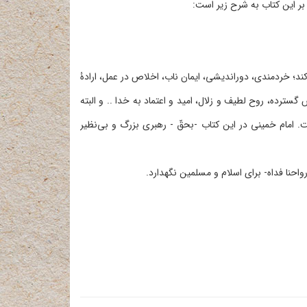
 بر این کتاب به شرح زیر است:
ند؛ خردمندی‌، دوراندیشی، ایمان ناب،‌ اخلاص در عمل، ارادۀ
سترده، روح لطیف و زلال، امید و اعتماد به خدا .. و البته
امام خمینی در این کتاب -بحقّ - رهبری بزرگ و بی‌نظیر
احنا فداه- برای اسلام و مسلمین نگهدارد.