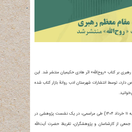
بری بر کتاب «روح‌الله» اثر هادی حکیمیان منتشر شد. این
 دارد، توسط انتشارات شهرستان ادب روانۀ بازار کتاب شده
خوانید.
در چهارمین پاسداشت هنر و ادبیات انقلاب اسلامی صبح امروز (یکشنبه ۱۱ خرداد ۱۴۰۴) طی مراسمی، در یک نشست پژوهشی در
معی از کارشناسان و پژوهشگران، تقریظ حضرت آیت‌الله