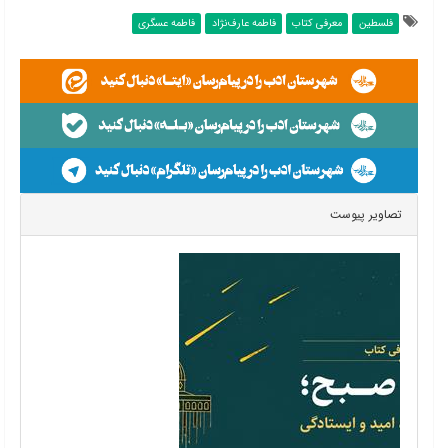
فلسطین
معرفی کتاب
فاطمه عارف‌نژاد
فاطمه عسگری
تصاویر پیوست