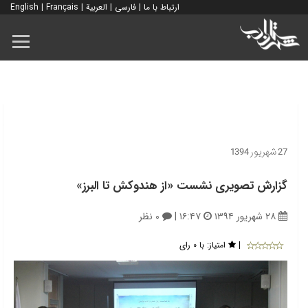
ارتباط با ما
|
فارسی
|
العربية
|
Français
|
English
27 شهریور 1394
گزارش تصویری نشست «از هندوکش تا البرز»
۲۸ شهریور ۱۳۹۴
۱۶:۴۷
|
۰ نظر
|
امتیاز:
با ۰ رای