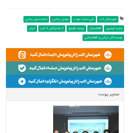
شهرستان ادب
علی محمد مودب
مهدی رضایی
محمدسرور رجایی
مجید قیصری
افغانستان
یوسف قوجق
از هندوکش تا البرز
ایران
نویسندگان ایرانی و افغانستانی
تصاویر پیوست