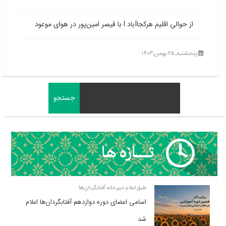
از حوالی اقلیم هرکجاآباد l با قیصر امین‌پور در هوای موعود
پنجشنبه, ۲۵ بهمن,۱۴۰۳
طبق اعلام دبیرخانه آفتابگردان‌ها
اسامی اعضای دوره دوازدهم آفتابگردان‌ها اعلام
شد