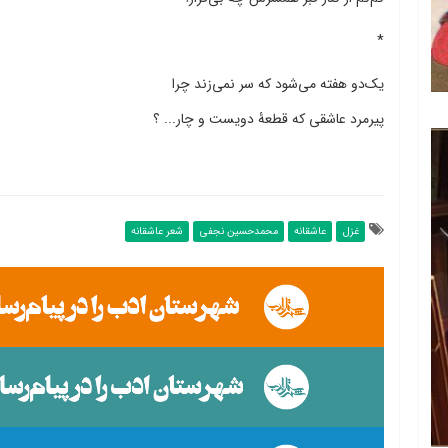
*
یک‌دو هفته می‌شود که سر نمی‌زند چرا
پیرمرد عاشقی که قطعۀ دویست و چار... ؟
غزل
عاشقانه
محمدحسین نجفی
شعر عاشقانه