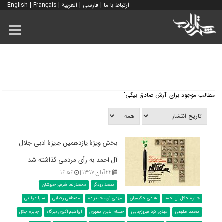
ارتباط با ما
|
فارسی
|
العربية
|
Français
|
English
مطالب موجود برای 'آرش صادق بیگی'
بخش ویژۀ یازدهمین جایزۀ ادبی جلال
آل احمد به رأی مردمی گذاشته شد
۲۲ آبان ۱۳۹۷ |
۱۶:۵۶
محمد رودگر
محمدرضا شرفی خبوشان
جایزه جلال آل احمد
هادی حکیمیان
مهدی نورمحمدزاده
مصطفی رضایی
سارا عرفانی
محمد طلوعی
مهدی کرد فیروزجایی
حسام الدین مطهری
ابراهیم اکبری دیزگاه
جایزه جلال