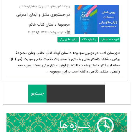
پروندۀ شهرستان ادب ویژۀ جشنوارۀ خاتم
در جستجوی عشق و ایمان | معرفی
مجموعۀ داستان کتاب خاتم
۱۷ اردیبهشت ۱۳۹۶ |
۲۰:۱۳
امیرمحمد واعظی
جشنوارۀ خاتم
آرش صادق بیگی
شهرستان ادب: در دومین مجموعه داستان کوتاه کتابِ خاتم، چنان مجموعۀ
پیشین، شاهد داستان‌هایی هستیم با محوریت حضرت ختمی مرتبت (ص). از
جملۀ این آثار، داستان «صد مثلث» از آرش صادق بیگی است. امیر محمد
واعظی، منتقد، نگاهی داشته است بر این مجموعه ...