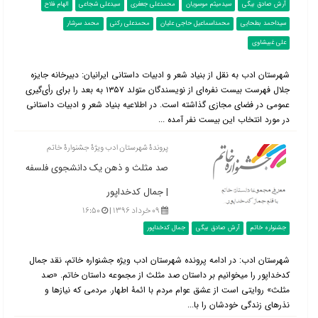
آرش صادق بیگی
سیدمیثم موسویان
محمدعلی جعفری
سیدعلی شجاعی
الهام فلاح
سیداحمد بطحایی
محمداسماعیل حاجی علیان
محمدعلی رکنی
محمد سرشار
علی غبیشاوی
شهرستان ادب به نقل از بنیاد شعر و ادبیات داستانی ایرانیان: دبیرخانه جایزه
جلال فهرست بیست نفره‌ای از نویسندگان متولد ۱۳۵۷ به بعد را برای رأی‌گیری
عمومی در فضای مجازی گذاشته است. در اطلاعیه بنیاد شعر و ادبیات داستانی
در مورد انتخاب این بیست نفر آمده ...
پروندۀ شهرستان ادب ویژۀ جشنوارۀ خاتم
صد مثلث و ذهن یک دانشجوی فلسفه
| جمال کدخداپور
۰۹ خرداد ۱۳۹۶ |
۱۶:۵۰
جشنواره خاتم
آرش صادق بیگی
جمال کدخداپور
شهرستان ادب: در ادامه پرونده شهرستان ادب ویژه جشنواره خاتم، نقد جمال
کدخداپور را میخوانیم بر داستان صد مثلث از مجموعه داستان خاتم. «صد
مثلث» روایتی است از عشق عوام مردم با ائمۀ اطهار. مردمی که نیازها و
نذرهای زندگی خودشان را با...