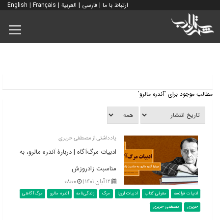
ارتباط با ما
|
فارسی
|
العربية
|
Français
|
English
مطالب موجود برای 'آندره مالرو'
یادداشتی از مصطفی حریری
ادبیات مرگ‌آگاه | دربارۀ آندره مالرو، به
مناسبت زادروزش
۱۲ آبان ۱۴۰۱ |
۰۸:۰۰
ادبیات فرانسه
معرفی کتاب
ادبیات اروپا
مرگ
زندگی‌نامه
آندره مالرو
مرگ‌آگاهی
حریری
مصطفی حریری