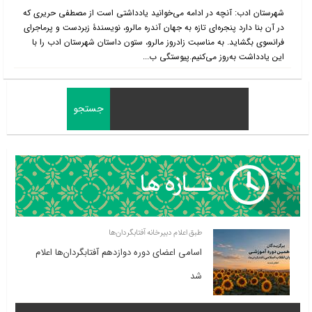
شهرستان ادب: آنچه در ادامه می‌خوانید یادداشتی است از مصطفی حریری که
در آن بنا دارد پنجره‌ای تازه به جهان آندره مالرو، نویسندۀ زبردست و پرماجرای
فرانسوی بگشاید. به مناسبت زادروز مالرو، ستون داستان شهرستان ادب را با
این یادداشت به‌روز می‌کنیم.پیوستگی ب...
طبق اعلام دبیرخانه آفتابگردان‌ها
اسامی اعضای دوره دوازدهم آفتابگردان‌ها اعلام
شد