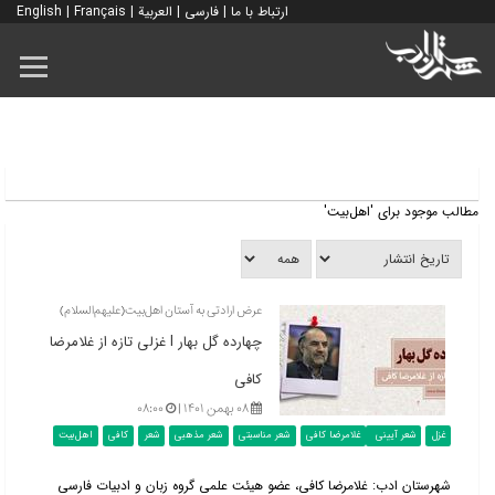
ارتباط با ما
|
فارسی
|
العربية
|
Français
|
English
مطالب موجود برای 'اهل‌بیت'
عرض ارادتی به آستان اهل‌بیت(علیهم‌السلام)
چهارده گل بهار l غزلی تازه از غلامرضا
کافی
۰۸ بهمن ۱۴۰۱ |
۰۸:۰۰
غزل
شعر آیینی
غلامرضا کافی
شعر مناسبتی
شعر مذهبی
شعر
کافی
اهل‌بیت
شهرستان ادب: غلامرضا کافی، عضو هیئت علمی گروه زبان و ادبیات فارسی