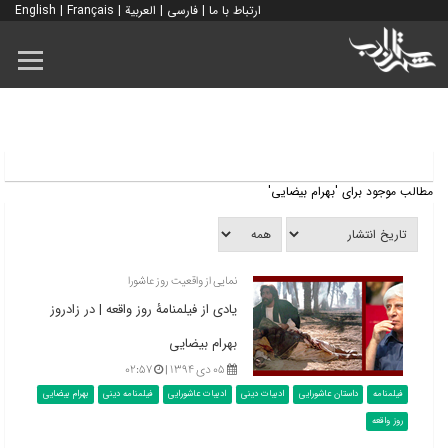
ارتباط با ما
|
فارسی
|
العربية
|
Français
|
English
مطالب موجود برای 'بهرام بیضایی'
نمایی از واقعیت روز عاشورا
یادی از فیلم‎نامۀ روز واقعه | در زادروز
بهرام بیضایی
۰۵ دی ۱۳۹۴ |
۰۲:۵۷
فیلمنامه
داستان عاشورایی
ادبیات دینی
ادبیات عاشورایی
فیلمنامه دینی
بهرام بیضایی
روز واقعه