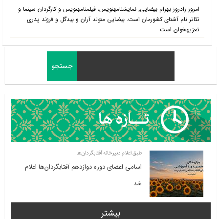
امروز زادروز بهرام بیضایی٬ نمایشنامه‎نویس، فیلم‎نامه‎نویس و کارگردان سینما و
تئاتر نام آشنای کشورمان است. بیضایی متولد آران و بیدگل و فرزند پدری
تعزیه‎خوان است
طبق اعلام دبیرخانه آفتابگردان‌ها
اسامی اعضای دوره دوازدهم آفتابگردان‌ها اعلام
شد
بیشتر