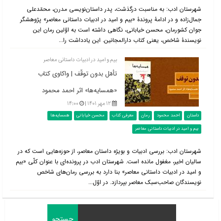
شهرستان ادب: به مناسبت درگذشت، پدر داستان‌نویسی مدرن، محمّدعلی
جمال‌زاده و در ادامۀ پروندۀ «بیم و امید در ادبیات داستانی معاصر» پژوهشگر
جوان کشورمان، محسن خیابانی، نگاهی داشته است به اوّلین رمان این
نویسندۀ شاخص، یعنی کتاب دارالمجانین. این یادداشت را...
بیم و امید در ادبیات داستانی معاصر
تأمّل بدون توقّف | واکاوی کتاب
«همسایه‌ها» اثر احمد محمود
۱۲ مهر ۱۴۰۱ |
۱۴:۰۰
داستان
احمد محمود
رمان
معرفی کتاب
محسن خیابانی
همسایه‌ها
بیم و امید در ادبیات داستانی معاصر
شهرستان ادب: بررسی ادبیات و بویژه داستان معاصر، از حوزه‌هایی است که در
سالیان اخیر، مغفول مانده است. شهرستان ادب در پرونده‌ای با عنوان کلّی «بیم
و امید در ادبیات داستانی معاصر» بنا دارد به بررسی رمان‌های شاخص
نویسندگان صاحب‌سبک معاصر بپردازد. در اوّل...