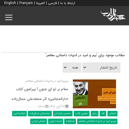
ارتباط با ما
|
فارسی
|
العربية
|
Français
|
English
مطالب موجود برای 'بیم و امید در ادبیات داستانی معاصر'
بیم و امید در ادبیات داستانی معاصر
سلام بر تو ای جنون l پیرامون کتاب
«دارالمجانین» اثر محمّدعلی جمال‌زاده
۱۷ آبان ۱۴۰۱ |
۰۸:۰۰
داستان
نقد
رمان
معرفی کتاب
محسن خیابانی
محمدعلی جمال‌زاده
دارالمجانین
بیم و امید در ادبیات داستانی معاصر
جمالزاده
ادبیات ایران
داستان ایرانی