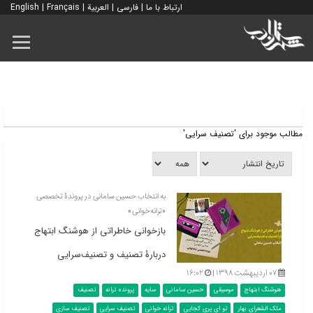
ارتباط با ما
|
فارسی
|
العربية
|
Français
|
English
مطالب موجود برای 'تصنیف سرایی'
به انتخاب حسین سامانی در پروندۀ تخصصی
«ترانه‌خوانی»
بازخوانی خاطراتی از هوشنگ ابتهاج
دربارۀ تصنیف و تصنیف‌سرایی
۰۷ اردیبهشت ۱۳۹۸ |
۱۶:۰۲
هوشنگ ابتهاج
موسیقی
حسین سامانی
سایه
پرونده ترانه
تصنیف
ملک الشعرای بهار
تو ای پری کجایی
ترانه خوانی
تصنیف سرایی
تصنیف سازی