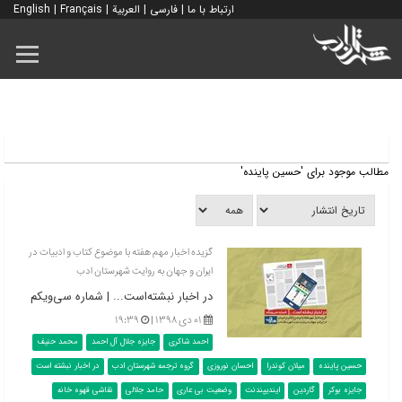
ارتباط با ما
|
فارسی
|
العربية
|
Français
|
English
مطالب موجود برای 'حسین پاینده'
گزیده اخبار مهم هفته با موضوع کتاب و ادبیات در
ایران و جهان به روایت شهرستان ادب
در اخبار نبشته‌است... | شماره سی‌‌ویکم
۰۱ دی ۱۳۹۸ |
۱۹:۳۹
احمد شاکری
جایزه جلال آل احمد
محمد حنیف
حسین پاینده
میلان کوندرا
احسان نوروزی
گروه ترجمه شهرستان ادب
در اخبار نبشته است
جایزه بوکر
گاردین
ایندیپندنت
وضعیت بی عاری
حامد جلالی
نقاشی قهوه خانه