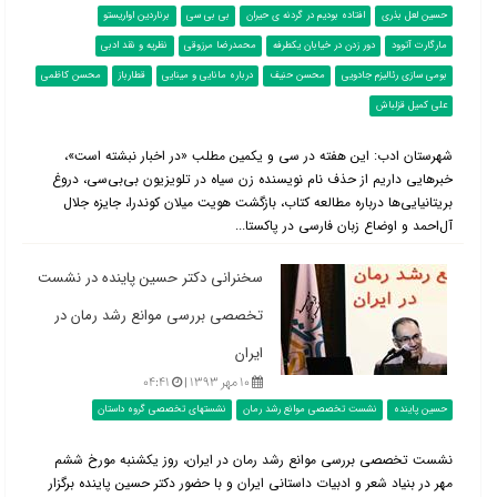
حسین لعل بذری
افتاده بودیم در گردنه ی حیران
بی بی سی
برناردین اواریستو
مارگارت آتوود
دور زدن در خیابان یکطرفه
محمدرضا مرزوقی
نظریه و نقد ادبی
بومی سازی رئالیزم جادویی
محسن حنیف
درباره مانایی و مینایی
قطارباز
محسن کاظمی
علی کمیل قزلباش
شهرستان ادب: این هفته در سی و یکمین مطلب «در اخبار نبشته است»،
خبرهایی داریم از حذف نام نویسنده زن سیاه در تلویزیون بی‌بی‌سی، دروغ
بریتانیایی‌ها درباره مطالعه کتاب، بازگشت هویت میلان کوندرا، جایزه جلال
آل‌احمد و اوضاع زبان فارسی در پاکستا...
سخنرانی دکتر حسین پاینده در نشست
تخصصی بررسی موانع رشد رمان در
ایران‎
۱۰ مهر ۱۳۹۳ |
۰۴:۴۱
حسین پاینده
نشست تخصصی موانع رشد رمان
نشستهای تخصصی گروه داستان
نشست تخصصی بررسی موانع رشد رمان در ایران، روز یکشنبه مورخ ششم
مهر در بنیاد شعر و ادبیات داستانی ایران و با حضور دکتر حسین پاینده برگزار