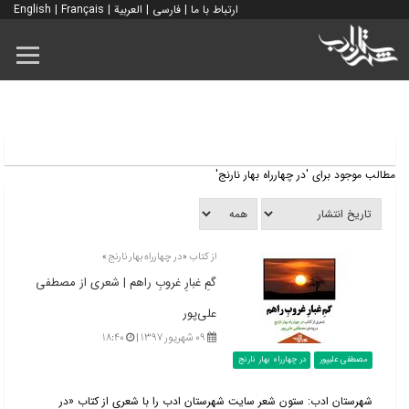
ارتباط با ما
|
فارسی
|
العربية
|
Français
|
English
مطالب موجود برای 'در چهارراه بهار نارنج'
از کتاب «در چهارراه بهار نارنج»
گمِ غبارِ غروبِ راهم | شعری از مصطفی
علی‌پور
۰۹ شهریور ۱۳۹۷ |
۱۸:۴۰
مصطفی علیپور
در چهارراه بهار نارنج
شهرستان ادب: ستون شعر سایت شهرستان ادب را با شعری از کتاب «در