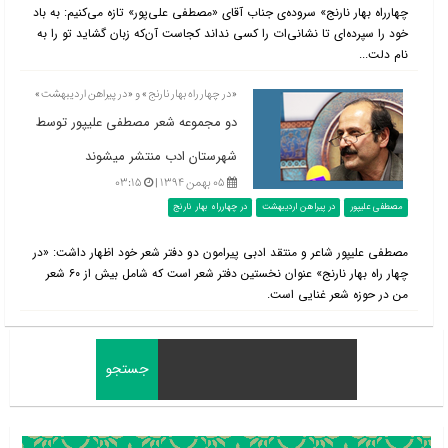
چهارراه بهار نارنج» سروده‌ی جناب آقای «مصطفی علی‌پور» تازه می‌کنیم: به باد
خود را سپرده‌ای تا نشانی‌ات را کسی نداند کجاست آن‌که زبان گشاید تو را به
نام دلت...
«در چهار راه بهار نارنج» و «در پیراهن اردیبهشت»
دو مجموعه شعر مصطفی علی‎پور توسط
شهرستان ادب منتشر می‎شوند
۰۵ بهمن ۱۳۹۴ |
۰۳:۱۵
مصطفی علیپور
در پیراهن اردیبهشت
در چهارراه بهار نارنج
مصطفی علیپور شاعر و منتقد ادبی پیرامون دو دفتر شعر خود اظهار داشت: «در
چهار راه بهار نارنج» عنوان نخستین دفتر شعر است که شامل بیش از ۶۰ شعر
من در حوزه شعر غنایی است.