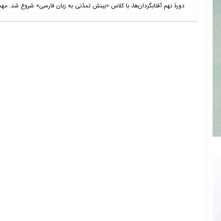
دورۀ نهم آفتابگردان‌ها، با کلاس «بینش تمدّنی به زبان فارسی» شروع شد. مهد