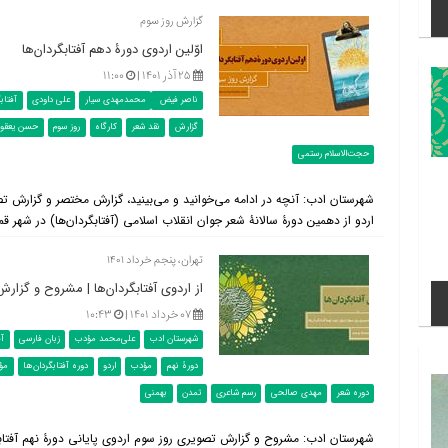
گزارش روز سوم
اوّلین اردوی دورۀ دهم آفتابگردان‌ها
۲۵ آذر ۱۴۰۱ |
۱۱:۰۰
ناصر فیض
محمدمهدی سیار
علی داودی
آفتاب
گزارش
نقد شعر
کارگاه
روز سوم
حسن یعقوب
حجت‌الاسلام رستمی
شهرستان ادب: آنچه در ادامه می‌خوانید و می‌بینید، گزارش مختصر و گزارش تص
اردو از دهمین دورۀ سالانۀ شعر جوان انقلاب اسلامی (آفتابگردان‌ها) در شهر قم
تهران، پنجم خرداد ۱۴۰۱
از اردوی آفتابگردان‌ها | مشروح و گزار
۰۷ خرداد ۱۴۰۱ |
۱۰:۴۳
شهرستان ادب
علی‌محمد مؤدب
زبان فارسی
آف
دورۀ نهم
مؤدب
اردو
دوره آفتابگردان‌ها
مؤ
دوره شعر
مهدی صالحی
رسم شاعری
تمدن
بهمنی
شهرستان ادب: مشروح و گزارش تصویری روز سوم اردوی پایانی دورۀ نهم آفتابگرد