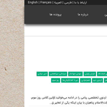
ارتباط با ما
|
فارسی
|
العربية
|
Français
|
English
ی
درباره ما
پرونده ها
 اسفندقه
قربان ولیئی
مهدی جهاندار
سیدعلی میرافضلی
امیر مرادی
ر
اردوی دوم
شعرخوانی
دورۀ آفتابگردان‌ها
روز سوم
ردوی تخصّصی رباعی را در ادامه می‌خوانید.اوّلین کلاس روز سوم،
لاسلام پناهیان با بیان اینکه یکی از تعابیر ق...