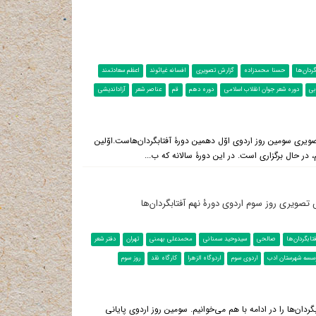
گردان‌ها
حسنا محمدزاده
گزارش تصویری
افسانه غیاثوند
اعظم سعادتمند
ی
دوره شعر جوان انقلاب اسلامی
دوره دهم
قم
عناصر شعر
آزاداندیشی
ویری سومین روز اردوی اوّل دهمین دورۀ آفتابگردان‌هاست.اوّلین
، در حال برگزاری است. در این دورۀ سالانه که ب...
ش تصویری روز سوم اردوی دورۀ نهم آفتابگردان‌ها
تابگردان‌ها
صالحی
سیدوحید سمنانی
محمدعلی بهمنی
تهران
دفتر شعر
سسه شهرستان ادب
اردوی سوم
اردوگاه الزهرا
کارگاه نقد
روز سوم
ان‌ها را در ادامه با هم می‌خوانیم. سومین روز اردوی پایانی