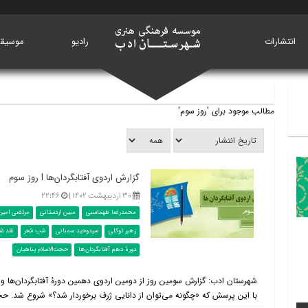
انتشارات
خانه
رادیو
موسیق
مطالب موجود برای 'روز سوم'
گزارش اردوی آفتابگردان‌ها l روز سوم
۳۰ اردیبهشت ۱۴۰۲ |
۲۲:۴۶
محمدرضا طهماسبی
مبین اردستانی
مرتضی امیری
زهیر توکلی
سیدوحید سمنانی
شب شعر
نقد شع
دورۀ دهم آفتابگردان‌ها
حجت‌الاسلام پناهیان
شهرستان ادب: گزارش سومین روز از دومین اردوی دهمین دورۀ آفتابگردان‌ها و ا
با این پرسش که «چگونه می‌توان از دانایی ژرف برخوردار شد؟» شروع شد. حجّت‌ا