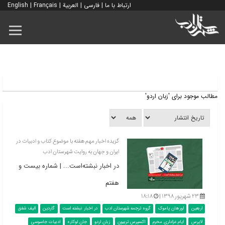
ارتباط با ما
|
فارسی
|
العربية
|
Français
|
English
مطالب موجود برای 'زبان اردو'
گزیده اخبار مهم هفته با موضوع کتاب و ادبیات در
ایران و جهان به روایت شهرستان ادب
در اخبار نبشته‌است... | شماره بیست و
هفتم
۲۳ شهریور ۱۳۹۸ |
۱۸:۱۸
اربعین
اورهان پاموک
گروه ترجمه شهرستان ادب
در اخبار نبشته است
گاردین
الیف شفق
لاپرس
ایام عزاداری محرم
اکسپرس تربیون
زبان اردو
جان لوکاره
ادبیات جاسوسی