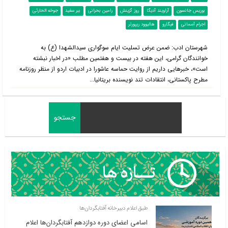
بوریس جانسون
آراویند آدیگا
روز گزینش
رامین بحرانی
ببر سفید
جوخه الحارثی
اجرام آسمانی
فیگارو
هالیوود ریپورتر
شهرستان ادب: ضمن عرض تسلیت ایام سوگواری سیدالشهدا (ع) به
خوانندگان گرامی، این هفته در بیست و هفتمین مطلب «در اخبار نبشته
است»، خبرهایی داریم از روایت حماسه عاشورا در ادبیات اردو از منظر روزنامه
مطرح پاکستانی، انتقادات تند نویسنده بریتانیا...
طبق اعلام دبیرخانه آفتابگردان‌ها
اسامی اعضای دوره دوازدهم آفتابگردان‌ها اعلام