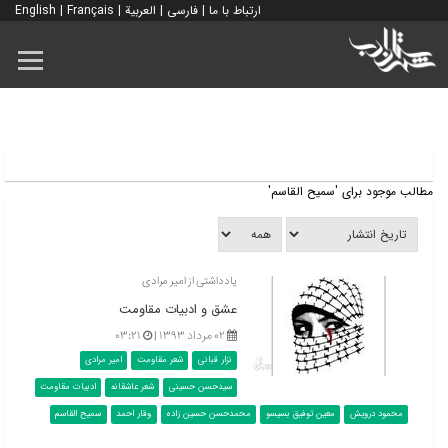
ارتباط با ما
|
فارسی
|
العربية
|
Français
|
English
مطالب موجود برای 'سمیح القاسم'
یادداشتی از امیر مرادی
عشق و ادبیات مقاومت
۰۲ مرداد ۱۳۹۳ |
۰۳:۲۱
نزار قبانی
شعر مقاومت
امیر مرادی
سیدحسن حسینی
شعر عاشقانه
ادبیات مقاومت
محمود درویش
معین توفیق بسیسو
محمدحسن حسین زاده
وقار احمد
سمیح القاسم