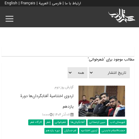
ارتباط با ما
|
فارسی
|
العربية
|
Français
|
English
مطالب موجود برای 'شعرخوانی'
گزارش روز دوم
اردوی اختتامیۀ آفتابگردان‌ها دورۀ
یازدهم
۰۷ آذر ۱۴۰۴ |
۱۰:۰۰
شهرستان ادب
مبین اردستانی
آفتابگردان‌ها
شعرخوانی
شعر
کارگاه شعر
حجت‌الاسلام عابدینی
اردوی اختتامیه
قم جمکران
دوره یازدهم