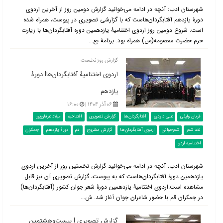
شهرستان ادب: آنچه در ادامه می‌خوانید گزارش دومین روز از آخرین اردوی
دورۀ یازدهم آفتابگردان‌هاست که با گزارشی تصویری در پیوست، همراه شده
است. شروع دومین روز اردوی اختتامیۀ یازدهمین دوره آفتابگردان‌ها با زیارت
حرم حضرت معصومه(س) همراه بود. برنامۀ بع...
گزارش روز نخست
اردوی اختتامیۀ آفتابگردان‌هاl دورۀ
یازدهم
۰۶ آذر ۱۴۰۴ |
۱۶:۰۰
قربان ولیئی
علی داودی
آفتابگردان‌ها
گزارش تصویری
افتتاحیه
میلاد عرفان‌پور
نقد شعر
شعرخوانی
اردوی آفتابگردان‌ها
گزارش مشروح
قم
دورۀ یازدهم
جمکران
اختتامیه اردو
شهرستان ادب: آنچه در ادامه می‌خوانید گزارش نخستین روز از آخرین اردوی
یازدهمین دورۀ آفتابگردان‌هاست که به پیوست، گزارش تصویری آن نیز قابل
مشاهده است.اردوی اختتامیۀ یازدهمین دورۀ شعر جوان کشور (آفتابگردان‌ها)
در جمکران قم با حضور شاعران جوان آغاز شد. ش...
گزارش تصویری l بیست‌وهشتمین