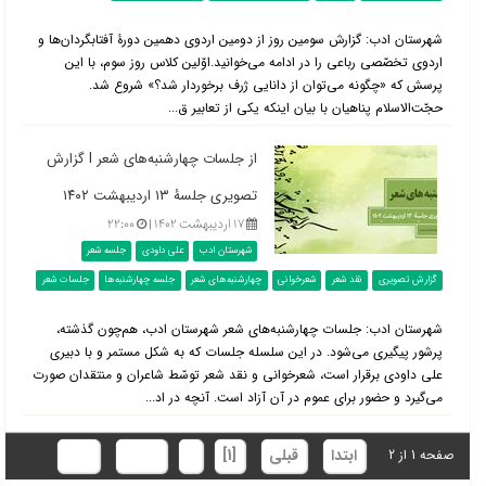
شهرستان ادب: گزارش سومین روز از دومین اردوی دهمین دورۀ آفتابگردان‌ها و
اردوی تخصّصی رباعی را در ادامه می‌خوانید.اوّلین کلاس روز سوم، با این
پرسش که «چگونه می‌توان از دانایی ژرف برخوردار شد؟» شروع شد.
حجّت‌الاسلام پناهیان با بیان اینکه یکی از تعابیر ق...
از جلسات چهارشنبه‌های شعر l گزارش
تصویری جلسۀ ۱۳ اردیبهشت ۱۴۰۲
۱۷ اردیبهشت ۱۴۰۲ |
۲۲:۰۰
شهرستان ادب
علی داودی
جلسه شعر
گزارش تصویری
نقد شعر
شعرخوانی
چهارشنبه‌های شعر
جلسه چهارشنبه‌ها
جلسات شعر
شهرستان ادب: جلسات چهارشنبه‌های شعر شهرستان ادب، هم‌چون گذشته،
پرشور پیگیری می‌شود. در این سلسله جلسات که به شکل مستمر و با دبیری
علی داودی برقرار است، شعرخوانی و نقد شعر توسّط شاعران و منتقدان صورت
می‌گیرد و حضور برای عموم در آن آزاد است. آنچه در اد...
ابتدا
قبلی
[1]
2
بعدی
انتها
صفحه 1 از 2