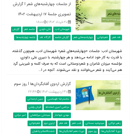
از جلسات چهارشنبه‌های شعر l گزارش
تصویری جلسۀ ۱۷ اردیبهشت ۱۴۰۲
۲۰ خرداد ۱۴۰۲ |
۱۸:۰۰
شهرستان ادب
علی داودی
جلسه شعر
گزارش
نقد شعر
شعرخوانی
چهارشنبه‌های شعر
گزارش جلسه
کارگاه نقد
جلسه چهارشنبه‌ها
شهرستان ادب: جلسات «چهارشنبه‌های شعر» شهرستان ادب، هم‌چون گذشته،
با قدرت به کار خود ادامه می‌دهد و هر چهارشنبه، با دبیری علی داودی،
مؤسّسه میزبان شاعران و شعردوستانی است که به صرف کلمه و شیرینی گرد
هم می‌آیند و شعر می‌خوانند و نقد می‌شنوند. آنچه در ا...
گزارش اردوی آفتابگردان‌ها l روز سوم
۳۰ اردیبهشت ۱۴۰۲ |
۲۲:۴۶
محمدرضا طهماسبی
مبین اردستانی
مرتضی امیری اسفندقه
قربان ولیئی
مهدی جهاندار
سیدعلی میرافضلی
امیر مرادی
زهیر توکلی
سیدوحید سمنانی
شب شعر
نقد شعر
اردوی دوم
شعرخوانی
دورۀ آفتابگردان‌ها
روز سوم
دورۀ دهم آفتابگردان‌ها
حجت‌الاسلام پناهیان