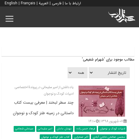
ارتباط با ما
|
فارسی
|
العربية
|
Français
|
English
مطالب موجود برای 'شهرام شفیعی'
یادداشتی از امیر سلیمانی در پروندۀ اختصاصی
ادبیات کودک و نوجوان
چند سطر لبخند | معرفی بیست کتاب
داستانی در زمینه طنز کودک و نوجوان
۰۷ شهریور ۱۳۹۸ |
۱۴:۱۰
ادبیات کودک و نوجوان
فرهاد حسن زاده
مهمان مامان
امیر سلیمانی
سیدعلی شجاعی
محسن صالحی حاجی آبادی
اکبر صحرایی
کتاب طنز کودک و نوجوان