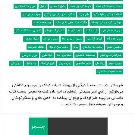
غلاغه به خونه اش نرسید
خواستگار ذلیل مرده
عشق خامه ای
مگیل
من و ملا نصرالدین
انتقام گاز انبری ملوک گربه
طنز و پند
حکایت هایی از عبيد زاکانی
حرف های آبدار
موش و گربه و باقی دوستانا
خاطرات یک خون آشام عاشق
ایرج خسته است
دار و دسته دار علی
شربت آرزو
موش گریز پا
غول بزرگ مهربان
آقای روباه شگفت انگیز
تیمی کارناگاه
گورخر گلادیاتور
مبارزه با رومی ها
پلیس قهرمان
شهرام شفیعی
محسن مطلق
مجید ملا محمدی
سحر
محمد شیخ الاسلام
لطایف الطوائف
فخرالدین علی صفی
سیدسعید هاشمی
میشاییل آنده
آیدا علوی
بورلی کلی یری
پروین علیپور
رولد دال
ساغر صادقیان
زهره خرمی
گری نورتفیلد
آیدا پاکزاد
دیو پیلکی
محمدسعید دانشمندی
شهرستان ادب: در صفحۀ دیگری از پروندۀ ادبیات کودک و نوجوان، یادداشتی
می‌خوانیم از آقای امیر سلیمانی. ایشان در این یادداشت به معرفی بیست کتاب
داستانی در زمینه طنز کودک و نوجوان پرداخته‌اند. ذهن خلاق و متفکر کودکان
و نوجوانان همیشه دنبال موضوعات تازه ...