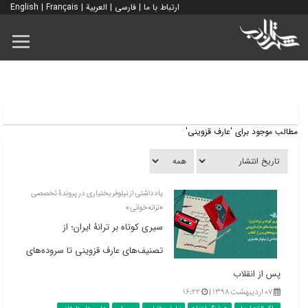
ارتباط با ما
|
فارسی
|
العربية
|
Français
|
English
مطالب موجود برای 'عارف قزوینی'
یادداشتی از نیلوفر بختیاری در پروندۀ تخصصی
«ترانه‌خوانی»
سیری کوتاه بر ترانۀ ایران؛ از
تصنیف‌های عارف قزوینی تا سروده‌های
پس از انقلاب
۰۷ اردیبهشت ۱۳۹۸ |
۱۶:۲۲