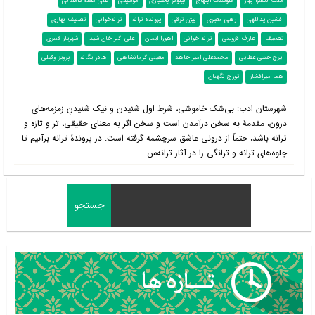
ملک الشعرا بهار
هوشنگ ابتهاج
نیلوفر بختیاری
موسیقی
علی معلم دامغانی
افشین یداللهی
رهی معیری
بیژن ترقی
پرونده ترانه
ترانه‌خوانی
تصنیف بهاری
تصنیف
عارف قزوینی
ترانه خوانی
اهورا ایمان
علی اکبر خان شیدا
شهریار قنبری
ایرج جنتی عطایی
محمدعلی امیر جاهد
معینی کرمانشاهی
هادر یگانه
پرویز وکیلی
هما میرافشار
تورج نگهبان
شهرستان ادب: بی‌شک خاموشی، شرط اول شنیدن و نیک شنیدنِ زمزمه‌های
درون، مقدمۀ به سخن درآمدن است و سخن اگر به معنای حقیقی، تر و تازه و
ترانه باشد، حتماً از درونی عاشق سرچشمه گرفته است. در پروندۀ ترانه برآنیم تا
جلوه‌های ترانه و ترانگی را در آثار ترانه‌س...