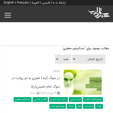
ارتباط با ما
|
فارسی
|
العربية
|
Français
|
English
مطالب موجود برای 'عبدالرحیم جعفری'
بازنشر
در سوگ آینه l شعری به دو روایت در
سوگ امام خمینی(ره)
۱۳ خرداد ۱۴۰۲ |
۲۰:۰۰
محمدکاظم کاظمی
امام خمینی
رحلت امام خمینی
انقلاب اسلامی
عبدالرحیم جعفری
صوت
ترکیب‌بند
شعر
آهنگ
چهاردهم خرداد