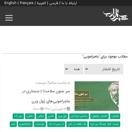
ارتباط با ما
|
فارسی
|
العربية
|
Français
|
English
مطالب موجود برای 'ماجراجویی'
به مناسبت سالمرگ نویسنده
سر جنون سلامت! | جستاری در
ماجراجویی‌های ژول ورن
۰۴ فروردین ۱۴۰۱ |
۰۸:۰۰
داستان
داستان نوجوان
محسن خیابانی
ژول ورن
علمی
خیالی
تخیلی
دور ماه
بیست هزار فرسنگ زیر دریا
یک هفته در بالن
از زمین تا ماه
نویسنده
ماجراجویی
سفر