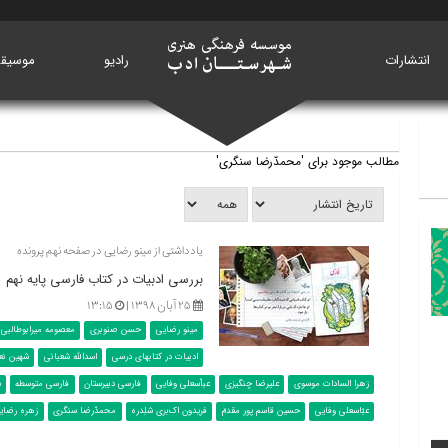
انتشارات
خانه
رادیو
موسیق
مطالب موجود برای 'محمدّرضا سنگری'
یادداشتی از مینو رضایی در صفحه نهم پرونده
بررسی ادبیات در کتاب فارسی پایه نهم
۲۵ آبان ۱۳۹۸ |
۱۳:۱۵
مینو رضایی
حسن صنوبری
معصومه میرابوطالبی
ادبیات در کتابهای درسی
اسدالله شعبانی
شهین نع
زهرا السادات موسوی
علیرضا چنگیزی
عباّسعلی وفایی
فارسی دبیرستان
فارسی متوسطه
س
عبّاسعلی وفایی
حسین قاسم پور مقدمّ
فریدون اک‌بری شلِدره
محمدّرضا سنگری
زهره رضای