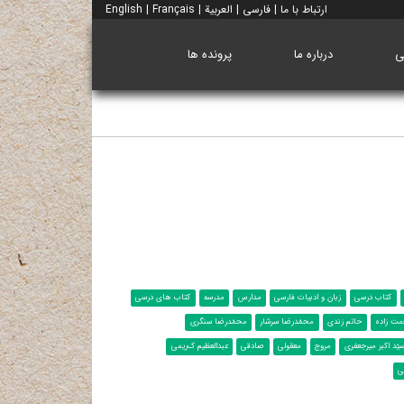
ارتباط با ما
|
فارسی
|
العربية
|
Français
|
English
ی
درباره ما
پرونده ها
کتاب درسی
زبان و ادبیات فارسی
مدارس
مدرسه
کتاب های درسی
مت زاده
حاتم زندی
محمّدرضا سرشار
محمّدرضا سنگری
یّد اکبر میرجعفری
مروج
معقولی
صادقی
عبدالعظیم ک‌ریمی
ی