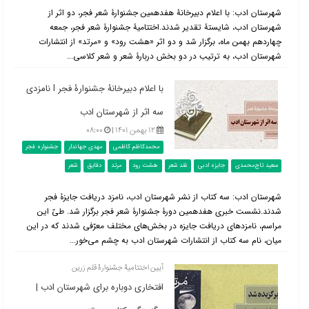
شهرستان ادب: با اعلام دبیرخانۀ هفدهمین جشنوارۀ شعر فجر، دو اثر از
شهرستان ادب، شایستۀ تقدیر شدند.اختتامیۀ جشنوارۀ شعر فجر، جمعه
چهاردهم بهمن ماه، برگزار شد و دو اثر «هشت رود» و «مرتد» از انتشارات
شهرستان ادب، به ترتیب در دو بخش دربارۀ شعر و شعر کلاسی...
با اعلام دبیرخانۀ جشنوارۀ فجر l نامزدی
سه اثر از شهرستان ادب
۱۲ بهمن ۱۴۰۱ |
۰۸:۰۰
محمدکاظم کاظمی
مهدی جهاندار
جشنواره فجر
سعید تاج‌محمدی
جایزه ادبی
نقد شعر
هشت رود
مرتد
دقایق
شعر
شهرستان ادب: سه کتاب از نشر شهرستان ادب، نامزد دریافت جایزۀ فجر
شدند.نشست خبری هفدهمین دورۀ جشنوارۀ شعر فجر برگزار شد. طیّ این
مراسم، نامزدهای دریافت جایزه در بخش‌های مختلف معرّفی شدند که در این
میان، نام سه کتاب از انتشارات شهرستان ادب به چشم می‌خور...
آیین اختتامیۀ جشنوارۀ قلم زرین
افتخاری دوباره برای شهرستان ادب |