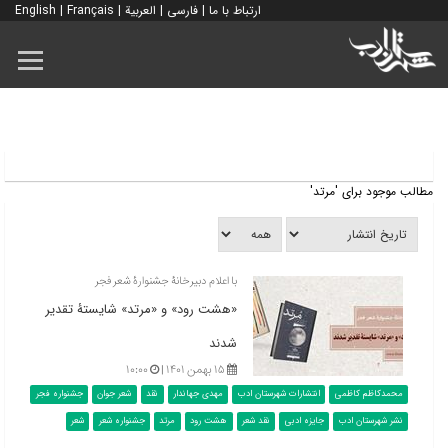
ارتباط با ما
|
فارسی
|
العربية
|
Français
|
English
مطالب موجود برای 'مرتد'
با اعلام دبیرخانۀ جشنوارۀ شعر فجر
«هشت رود» و «مرتد» شایستۀ تقدیر
شدند
۱۵ بهمن ۱۴۰۱ |
۱۰:۰۰
محمدکاظم کاظمی
انتشارات شهرستان ادب
مهدی جهاندار
نقد
شعر جوان
جشنواره فجر
نشر شهرستان ادب
جایزه ادبی
نقد شعر
هشت رود
مرتد
جشنواره شعر
شعر