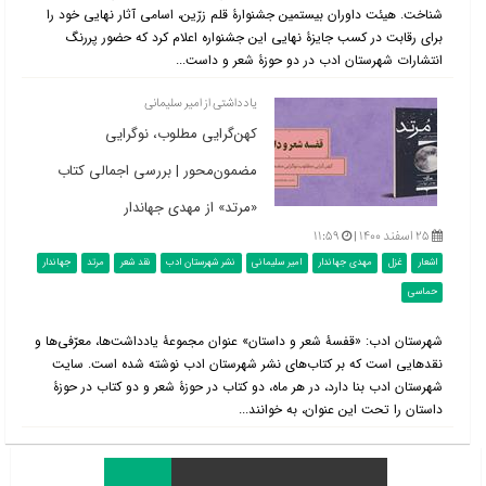
شناخت. هیئت داوران بیستمین جشنوارۀ قلم زرّین، اسامی آثار نهایی خود را
برای رقابت در کسب جایزۀ نهایی این جشنواره اعلام کرد که حضور پررنگ
انتشارات شهرستان ادب در دو حوزۀ شعر و داست...
یادداشتی از امیر سلیمانی
کهن‌گرایی مطلوب، نوگرایی
مضمون‌محور | بررسی اجمالی کتاب
«مرتد» از مهدی جهاندار
۲۵ اسفند ۱۴۰۰ |
۱۱:۵۹
اشعار
غزل
مهدی جهاندار
امیر سلیمانی
نشر شهرستان ادب
نقد شعر
مرتد
جهاندار
حماسی
شهرستان ادب: «قفسۀ شعر و داستان» عنوان مجموعۀ یادداشت‌ها، معرّفی‌ها و
نقدهایی است که بر کتاب‌های نشر شهرستان ادب نوشته شده است. سایت
شهرستان ادب بنا دارد، در هر ماه، دو کتاب در حوزۀ شعر و دو کتاب در حوزۀ
داستان را تحت این عنوان، به خوانند...