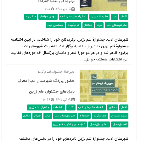
برگزیدگی کتاب «مرتد»
۱۵ تیر ۱۴۰۱ |
۱۰:۰۰
اشعار
غزل
جایزه قلم زرین
انتشارات شهرستان ادب
مهدی جهاندار
جشنواره
نشر شهرستان ادب
مرتد
جهاندار
اثر برگزیده
بیستمین دوره
شهرستان ادب: جشنوارهٔ قلم زرّین، برگزیدگان خود را شناخت. در آیین اختتامیهٔ
جشنوارهٔ قلم زرین که دیروز سه‌شنبه برگزار شد، انتشارات شهرستان ادب،
پرفروغ ظاهر شد و در هر دو حوزهٔ شعر و داستان بزرگسال -که حوزه‌های فعّالیت
این انتشارات هستند- جوایز...
دبیرخانۀ جشنواره اعلام کرد:
حضور پررنگ شهرستان ادب| معرفی
نامزدهای جشنواره قلم زرین
۰۹ تیر ۱۴۰۱ |
۱۰:۴۶
اشعار
داستان
انتشارات شهرستان ادب
کتاب
انتشارات
جشنواره قلم زرین
متولد زمستان
صور سکوت
جشنواره
نشر شهرستان ادب
مرتد
طیران
دقایق
شعر بزرگسال
داستان بززرگسال
نامزدهای جشنواره قلم زرین
شهرستان ادب: جشنوارۀ قلم زرّین نامزدهای خود را در بخش‌های مختلف