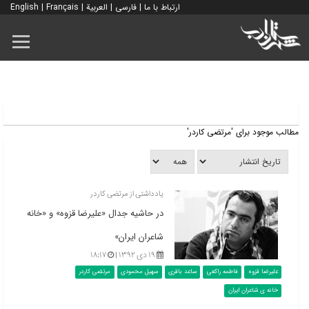
ارتباط با ما
|
فارسی
|
العربية
|
Français
|
English
مطالب موجود برای 'مرتضی کاردر'
یادداشتی از مرتضی کاردر
در حاشیه جدال «علیرضا قزوه» و «خانه
شاعران ایران»
۱۹ دی ۱۳۹۲ |
۱۸:۱۷
علیرضا قزوه
فاطمه راکعی
ساعد باقری
سهیل محمودی
مرتضی کاردر
خانه ی شاعران ایران