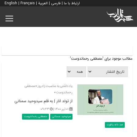
ارتباط با ما
|
فارسی
|
العربية
|
Français
|
English
مطالب موجود برای 'مصطفی رحماندوست'
یادداشتی به مناسبت زادروز «مصطفی
رحماندوست»
از تولد انار | به قلم سیدوحید سمنانی
۰۱ تیر ۱۴۰۰ |
۰۹:۲۳
سیدوحید سمنانی
مصطفی رحماندوست
صد دانه یاقوت