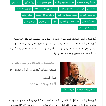
مصطفی رحماندوست
سالنامه شهرستان ادب
عشق سوزان است
پونه نیکوی
یعقوب زارع
فرشته مهر
لیلی آذر
نظرسنجی ادبی
سالنامه شهرستان ادب 1396
بهترین کتاب شعر
امیرحسین الهیاری
مسلم حسنشاهی راویز
در کلماتم باران میبارد
بابک زمانی
سمانه کهربائیان
سید ضیاالدین شفیعی
افراد
مهدی اشرفی
مرتضی لطفی
بهترین کتابهای شعر
شهرستان ادب: سایت شهرستان ادب در تازه‌ترین مطلب پرونده «سال‎نامه
شهرستان ادب» به مناسبت فرارسیدن سال نو و نوروز طبق رسم چند سال
پیشین پای صحبت شاعران و نویسندگان کشور نشسته است تا برترین آثار در
زمینۀ شعر و داستان و نقد پژوهش را از ...
رحماندوست در دانشگاه ذاکر حسین دهلی نو
سابقه ادبیات کودک در ایران حدود ۱۰۰
سال است.
۲۵ دی ۱۳۹۵ |
۱۲:۳۳
مصطفی رحماندوست
ادبیات کودک
شهرستان ادب به نقل از فارس : شاعر و نویسنده کشورمان که به عنوان مهمان
ویژه غرفه ایران درنمایشگاه کتاب دهلی نو حضور دارد در دانشگاه ذاکرحسین در