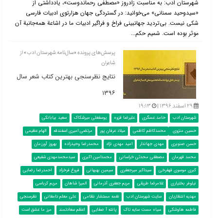
شهرستان ادب: به مناسبت زادروز «مصطفی رحماندوست»، یادداشتی از
«سیدوحید سمنانی» می‌خوانید: در گستردگی جهان هزارتوی ادبیات فارسی
شكی نیست. بی‌تردید جهانبینی فراخ و فراگیر ادبیات ما در اشاعة همه‌جانبة آن
موثر بوده است. شمیم حكم...
پرسش‌های پرونده «سال‌نامه شهرستان ادب» از
شاعران
نتایج نظرسنجی بهترین کتاب شعر سال
۱۳۹۶
۲۹ اسفند ۱۳۹۶ |
۱۹:۱۳
شهرستان ادب
حامد عسگری
علیرضا قزوه
یوسفعلی میرشکاک
سعید بیابانکی
حسین منزوی
محمدکاظم کاظمی
میلاد عرفان پور
مرتضی امیری اسفندقه
الهام عظیمی
حسن صنوبری
مهدی جهاندار
امید مهدی نژاد
محمدرضا وحیدزاده
بهروز آورزمان
محمد قهرمان
مصطفی محدثی خراسانی
محمدامین اکبری
سیدمحمدمهدی شفیعی
کبری موسوی قهفرخی
سیداکبر میرجعفری
سیمین بهبهانی
فروغ فرخزاد
احمدرضا رضایی
نیلوفر بختیاری
غلامرضا طریقی
مریم جعفری آذرمانی
المیرا شاهان
مریم کرباسی
مهدیه انتظاریان
سایت شهرستان ادب
نغمه مستشار نظامی
علی معلم دامغانی
نظرسنجی
فاطمه هاوشکی
سیاه مست سایه تاک
پانته آ صفایی
اعظم سعادتمند
مرز ما عشق است