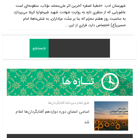
شهرستان ادب: «خطبۀ اصغر» آخرین اثر علی‌محمّد مؤدّب، منظومه‌ای است
عاشورایی که از منظری تازه به روایت شهادت شهید شیرخوارۀ کربلا می‌پردازد.
به مناسبت روز هفتم محرّم که بنا بر سنّت عزاداران، به شش‌ماهۀ امام
حسین(ع) اختصاص دارد، فرازی از این ...
طبق اعلام دبیرخانه آفتابگردان‌ها
اسامی اعضای دوره دوازدهم آفتابگردان‌ها اعلام
شد