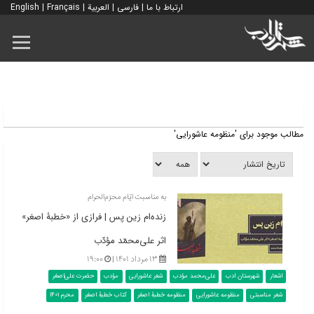
ارتباط با ما
|
فارسی
|
العربية
|
Français
|
English
مطالب موجود برای 'منظومه عاشورایی'
به مناسبت ایّام محرّم‌الحرام
زنده‌ام زین پس | فرازی از «خطبۀ اصغر»
اثر علی‌محمّد مؤدّب
۱۳ مرداد ۱۴۰۱ |
۱۹:۰۰
اشعار
شهرستان ادب
علی‌محمد مؤدب
شعر عاشورایی
مؤدب
حضرت علی‌اصغر
شعر مناسبتی
منظومه عاشورایی
منظومه خطبۀ اصغر
کتاب خطبۀ اصغر
محرم 1401