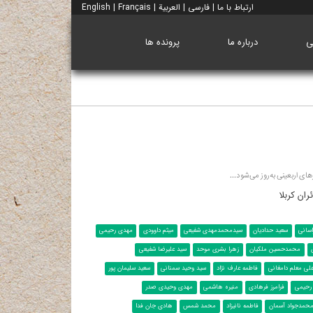
ارتباط با ما
|
فارسی
|
العربية
|
Français
|
English
ی
درباره ما
پرونده ها
ای اربعینی به‌روز می‌شود...
سانی
سعید حدادیان
سیدمحمدمهدی شفیعی
میثم داوودی
مهدی رحیمی
محمدحسین ملکیان
زهرا بشری موحد
سید علیرضا شفیعی
لی معلم دامغانی
فاطمه عارف نژاد
سید وحید سمنانی
سعید سلیمان پور
 رحیمی
فرامرز فرهادی
منیره هاشمی
مهدی وحیدی صدر
حمدجواد آسمان
فاطمه نانیزاد
محمد شمس
هادی جان فدا