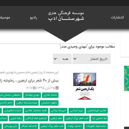
انتشارات
خانه
رادیو
موسیق
مطالب موجود برای 'مهدی وحیدی صدر'
این صفحه تا روز اربعین امام حسین با بهترین شعره
بیش از ۴۰ شعر برای اربعین ، ره‌توشه زائران کربلا
۲۵ آبان ۱۳۹۵ |
۱۲:۱۷
محمد غفاری
مهدی جهاندار
مصطفی محدثی خرا
مطهره عباسیان
سیدحمیدرضا برقعی
ناصر حامدی
هادی خورشاهیان
مریم کرباسی
امیررضا یزدانی
نغمه مستشار نظامی
ادبیات عاشورایی
ع
لیلا حسین نیا
شب شعر بزرگ اربعین
شعر اربعین
ابراهیم قبله آرباطان
زهرا داوری
سمانه
محمدجواد غفورزاده
محمود ژولیده
شب شعر بزرگ اربعین
غلامرضا سازگار
علی پورزمان
م