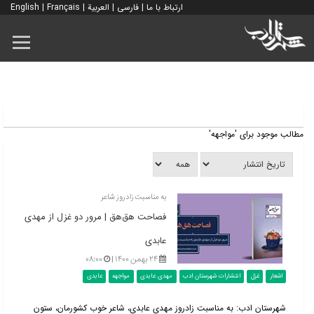
ارتباط با ما
|
فارسی
|
العربية
|
Français
|
English
مطالب موجود برای 'مواجهه'
به مناسبت زادروز شاعر
فصاحت هق‌هق | مرور دو غزل از مهدی
عابدی
۲۴ بهمن ۱۴۰۰ |
۰۸:۰۰
اشعار
غزل
انتشارات شهرستان ادب
مهدی عابدی
مواجهه
عابدی
شهرستان ادب: به مناسبت زادروز مهدی عابدی، شاعر خوب کشورمان، ستون