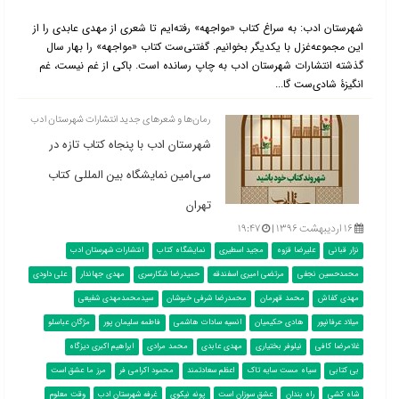
شهرستان ادب:‌ به سراغ کتاب «مواجهه» رفته‌ایم تا شعری از مهدی عابدی را از
این مجموعه‌غزل با یکدیگر بخوانیم. گفتنی‌ست کتاب «مواجهه» را بهار سال
گذشته انتشارات شهرستان ادب به چاپ رسانده است. باکی از غم نیست، غم
انگیزۀ شادی‌ست گا...
رمان‌ها و شعرهای جدید انتشارات شهرستان ادب
شهرستان ادب با پنجاه کتاب تازه در
سی‌امین نمایشگاه بین المللی کتاب
تهران
۱۶ اردیبهشت ۱۳۹۶ |
۱۹:۴۷
نزار قبانی
علیرضا قزوه
مجید اسطیری
نمایشگاه کتاب
انتشارات شهرستان ادب
محمدحسین نجفی
مرتضی امیری اسفندقه
حمیدرضا شکارسری
مهدی جهاندار
علی داودی
مهدی کفاش
محمد قهرمان
محمدرضا شرفی خبوشان
سیدمحمدمهدی شفیعی
میلاد عرفانپور
هادی حکیمیان
انسیه سادات هاشمی
فاطمه سلیمان پور
مژگان عباسلو
غلامرضا کافی
نیلوفر بختیاری
مهدی عابدی
محمد مرادی
ابراهیم اکبری دیزگاه
بی کتابی
سیاه مست سایه تاک
اعظم سعادتمند
محمود اکرامی فر
مرز ما عشق است
شاه کشی
راه بندان
عشق سوزان است
پونه نیکوی
غرفه شهرستان ادب
وقت معلوم