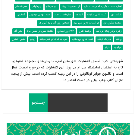
اجازه هست بگویم که دوستت دارم
از امجدیه تا ویلا
باغ خرمالو
بهارخواب
هم قفسان
فرشته مهر
آیینه کاری سکوت
کلیدها
سفرنامه با صاد
سید مهدی موسوی
گشایش
محمد شکری فرد
در کلماتم باران می بارد
نشانی روی آب و رد کبوترها
زهره یزدان پناه قره تپه
مرضیه نفری
6410 روز تنهایی
هفت سین در بهمن ماه
لیلی آذر
واقعه
به رنگ درنگ
شب های بی ستاره
سرم به شانه تو فکر میکند
روبرو
معین اصغری
مواجهه
دیگر
شهرستان ادب: امسال انتشارات شهرستان ادب، با رمان‌ها و مجموعه شعرهای
تازه به استقبال نمایشگاه سی‌ام می‌رود. این انتشارات که در حوزه ادبیات فعال
است و تاکنون جوایز گوناگونی را در این زمینه کسب کرده است، بیش از پنجاه
عنوان کتاب چاپ اولی در دست انتشار دا...