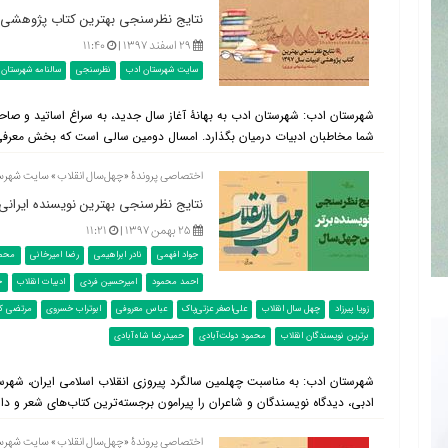
نتایج نظرسنجی بهترین کتاب پژوهشی ادبیات سال ۱۳۹۷ (+ بسته
۲۹ اسفند ۱۳۹۷ |
۱۱:۴۰
سایت شهرستان ادب
نظرسنجی
سالنامه شهرستان 
شهرستان ادب: شهرستان ادب به بهانۀ آغاز سال جدید، به سراغ اساتید و صاحب‌
شما مخاطبان ادبیات درمیان بگذارد. امسال دومین سالی است که بخش معرفی 
اختصاصی پروندۀ «چهل‌سال انقلاب» سایت شهرس
نتایج نظرسنجی بهترین نویسنده ایرانی بعد از انق
۲۵ بهمن ۱۳۹۷ |
۱۱:۲۱
جواد افهمی
نادر ابراهیمی
رضا امیرخانی
محمد
احمد محمود
امیرحسین فردی
ادبیات انقلاب
ح
زویا پیرزاد
چهل سال انقلاب
علی‌اصغر عزتی‌پاک
عباس معروفی
ابوتراب خسروی
مرتضی کرب
برترین نویسندگان انقلاب
محمود دولت‌آبادی
حمیدرضا شاه‌آبادی
شهرستان ادب: به مناسبت چهلمین سالگرد پیروزی انقلاب اسلامی ایران، شهر
ادبی، دیدگاه نویسندگان و شاعران را پیرامون برجسته‌ترین کتاب‌های شعر و دا
اختصاصی پروندۀ «چهل‌سال انقلاب» سایت شهرس