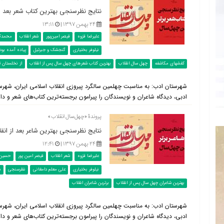
نتایج نظرسنجی بهترین کتاب شعر بعد از انقلاب (۵۷
۲۴ بهمن ۱۳۹۷ |
۱۳:۱۱
علیرضا قزوه
قیصر امین‌پور
شعر انقلاب
محمدک
نیلوفر بختیاری
گنجشک و جبرئیل
پیاده آمده بود
کفشهای مکاشفه
چهل سال انقلاب
بهترین کتاب شعرهای چهل سال پس از انقلاب
از نخلستان ت
شهرستان ادب: به مناسبت چهلمین سالگرد پیروزی انقلاب اسلامی ایران، شهر
ادبی، دیدگاه شاعران و نویسندگان را پیرامون برجسته‌ترین کتاب‌های شعر و دا
پروندۀ «چهل‌سال انقلاب»
نتایج نظرسنجی بهترین شاعر بعد از انقلاب (۱۳۵۷ تا
۲۴ بهمن ۱۳۹۷ |
۱۲:۴۱
علیرضا قزوه
شعر انقلاب
قیصر امین پور
حسین 
نیلوفر بختیاری
علی معلم دامغانی
نظرسنجی
ش
بهترین شاعران چهل سال پس از انقلاب
برترین شاعران انقلاب
شهرستان ادب: به مناسبت چهلمین سالگرد پیروزی انقلاب اسلامی ایران، شهر
ادبی، دیدگاه شاعران و نویسندگان را پیرامون برجسته‌ترین کتاب‌های شعر و دا