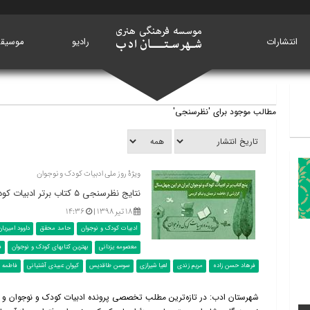
انتشارات
خانه
رادیو
موسیق
مطالب موجود برای 'نظرسنجی'
ویژۀ روز ملی ادبیات کودک و نوجوان
نتایج نظرسنجی ۵ کتاب برتر ادبیات کودک و نوجوان ایران در این چهل سال
۱۸ تیر ۱۳۹۸ |
۱۴:۳۶
ادبیات کودک و نوجوان
حامد محقق
داوود امیریان
معصومه یزدانی
بهترین کتابهای کودک و نوجوان
ف
فرهاد حسن‌ زاده
مریم زندی
لعیا شیرازی
سوسن طاقدیس
کیوان عبیدی آشتیانی
فاطمه 
شهرستان ادب: در تازه‌ترین مطلب تخصصی پرونده ادبیات کودک و نوجوان و به