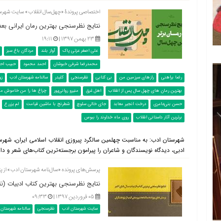
اختصاصی پروندۀ «چهل‌سال انقلاب» سایت شهرس
نتایج نظرسنجی بهترین رمان ایرانی بعد از انقلاب 
۲۳ بهمن ۱۳۹۷ |
۱۹:۱۱
علی اصغر عزتی پاک
آواز بلند
مردگان باغ سبز
محمدرضا شرفی خبوشان
احمد محمود
حبیب احم
رضا براهنی
رازهای سرزمین من
بی کتابی
نظرسنجی
کلیدر
سالنامه شهرستان ادب
زو
بهترین رمان های چهل سال پس از انقلاب
اهل غرق
منیرو روانی‌پور
چراغ ها را من خاموش می
حسن بنی‌عامری
درخت انجیر معابد
جای خالی سلوچ
شطرنج با ماشین قیامت
لم یزررع
برترین آثار داستانی انقلاب
روی ماه خداوند را ببوس
شهرستان ادب: به مناسبت چهلمین سالگرد پیروزی انقلاب اسلامی ایران، شهر
ادبی، دیدگاه نویسندگان و شاعران را پیرامون برجسته‌ترین کتاب‌های شعر و دا
پرسش‌های پرونده «سال‌نامه شهرستان ادب» از پ
نتایج نظرسنجی بهترین کتاب ادبیات (نق
۰۵ فروردین ۱۳۹۷ |
۰۹:۳۳
سایت شهرستان ادب
نظرسنجی
سالنامه شهرستان 