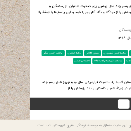
ق رسم چند سال پیشین پای صحبت شاعران، نویسندگان و
ش را از دیدگاه و نگاه آنان جویا شود و این پاسخ‌ها را توشۀ راه
ویسندگان
۱۳۹
محمدحسن شهسواری
مهدی کفاش
مجید قیصری
ابراهیم حسن بیگی
ادب
سالنامه شهرستان ادب 1396
احسان رضایی
ت شهرستان ادب در تازه‌ترین مطلب پرونده «سال‎نامه شهرستان ادب» به مناسبت فرارسیدن سال نو و نوروز طبق رسم چند
ر زمینۀ شعر و داستان و نقد پژوهش را از ...
انتها
وی این سایت متعلق به موسسه فرهنگی هنری شهرستان ادب است.