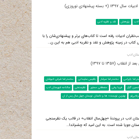
 پیشنهادی نوروزی)
ادب
پژوهش
نقد و نظریه ادبی
نظران ادبیات رفته است تا کتاب‌های برتر و پیشنهادی‌شان را با
کتاب در زمینه پژوهش و نقد و نظریه ادبی هم به این ن...
تان ادب
لاب (۱۳۵۷ تا ۱۳۹۷)
رضا بایرامی
محمدرضا سرشار
بلقیس سلیمانی
محمدرضا شرفی خبوشان
سین گلزار
فریبا وفی
مصطفی مستور
نظرسنجی
سالنامه شهرستان ادب
لایی‌لو
بهترین نویسنده ها و داستان نویسان چهل سال پس از ان
ستان ادب در پروندۀ «چهل‌سال انقلاب» در قالب یک نظرسنجی
ستان جویا شده است. به این امید که چشم‌اندا...
تان ادب