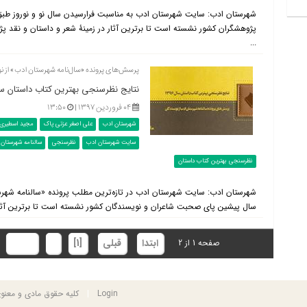
شهرستان ادب: سایت شهرستان ادب به مناسبت فرارسیدن سال نو و نوروز طب
پژوهشگران کشور نشسته است تا برترین آثار در زمینۀ شعر و داستان و نقد پژوه
...
پرسش‌های پرونده «سال‌نامه شهرستان ادب» از ن
نتایج نظرسنجی بهترین کتاب داستان سال ۶
۰۴ فروردین ۱۳۹۷ |
۱۳:۵۰
شهرستان ادب
علی اصغر عزتی پاک
مجید اسطیری
سایت شهرستان ادب
نظرسنجی
سالنامه شهرستان 
نظرسنجی بهترین کتاب داستان
شهرستان ادب: سای
سال پیشین پای صحبت شاعران و نویسندگان کشور نشسته است تا برترین آثار د
ابتدا
قبلی
[1]
2
بعدی
صفحه 1 از 2
Login
|
کلیه حقوق مادی و معن