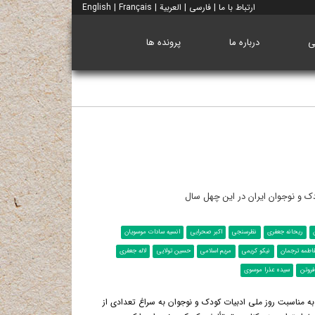
ارتباط با ما
|
فارسی
|
العربية
|
Français
|
English
ی
درباره ما
پرونده ها
ریحانه جعفری
نظرسنجی
اکبر صحرایی
انسیه سادات موسویان
اطمه ترجمان
نیکو کریمی
مریم اسلامی
حسین تولایی
لاله جعفری
فروتن
سیده‌ عذرا موسوی
 مناسبت روز ملی ادبیات کودک و نوجوان به سراغ تعدادی از