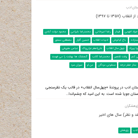
تان ادب
(۱۳۵۷ تا ۱۳۹۷)
جواد افهمی
قیدار
رضا امیرخانی
محمدرضا بایرامی
محمود دولت آبادی
دزاده
باغ کیانوش
ادبیات انقلاب
حسین گلزار
مصطفی مستور
یا پیرزاد
چهل سال انقلاب
علی‌اصغر عزتی‌پاک
عباس معروفی
 کنم
وقت تقصیر
محمدرضا کاتب
گنجشک ها بهشت را می فهمند
مدار صفر درجه
سمفونی مردگان
من او
سوران سرد
ستان ادب در پروندۀ «چهل‌سال انقلاب» در قالب یک نظرسنجی
ستان جویا شده است. به این امید که چشم‌اندا...
ژوهشگران
د و نظر) سال های اخیر
ادب
پژوهش